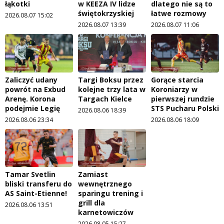
łąkotki
w KEEZA IV lidze
dlatego nie są to
świętokrzyskiej
łatwe rozmowy
2026.08.07 15:02
2026.08.07 13:39
2026.08.07 11:06
Zaliczyć udany
Targi Boksu przez
Gorące starcia
powrót na Exbud
kolejne trzy lata w
Koroniarzy w
Arenę. Korona
Targach Kielce
pierwszej rundzie
podejmie Legię
STS Pucharu Polski
2026.08.06 18:39
2026.08.06 23:34
2026.08.06 18:09
Tamar Svetlin
Zamiast
bliski transferu do
wewnętrznego
AS Saint-Etienne!
sparingu trening i
grill dla
2026.08.06 13:51
karnetowiczów
2026.08.05 15:27