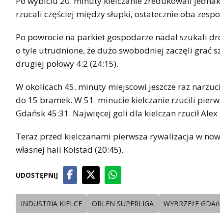
Po wybiciu 20. minuty kielczanie zredukowali jednak
rzucali częściej między słupki, ostatecznie oba zespoł
Po powrocie na parkiet gospodarze nadal szukali dr
o tyle utrudnione, że dużo swobodniej zaczęli grać s
drugiej połowy 4:2 (24:15).
W okolicach 45. minuty miejscowi jeszcze raz narzuc
do 15 bramek. W 51. minucie kielczanie rzucili pier
Gdańsk 45:31. Najwięcej goli dla kielczan rzucił Alex
Teraz przed kielczanami pierwsza rywalizacja w now
własnej hali Kolstad (20:45).
UDOSTĘPNIJ
INDUSTRIA KIELCE
ORLEN SUPERLIGA
WYBRZEżE GDAń