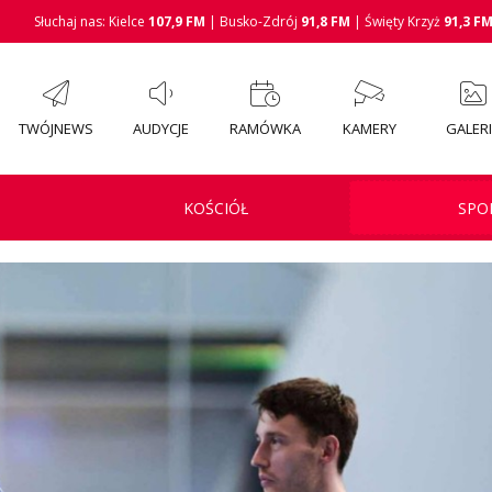
Słuchaj nas: Kielce
107,9 FM
| Busko-Zdrój
91,8 FM
| Święty Krzyż
91,3 F
TWÓJNEWS
AUDYCJE
RAMÓWKA
KAMERY
GALER
KOŚCIÓŁ
SPO