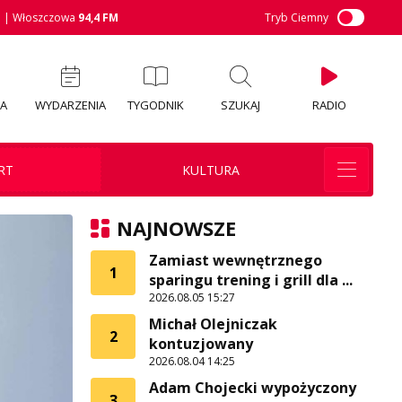
M
| Włoszczowa
94,4 FM
Tryb Ciemny
IA
WYDARZENIA
TYGODNIK
SZUKAJ
RADIO
RT
KULTURA
NAJNOWSZE
Zamiast wewnętrznego
1
sparingu trening i grill dla ...
2026.08.05 15:27
Michał Olejniczak
2
kontuzjowany
2026.08.04 14:25
Adam Chojecki wypożyczony
3