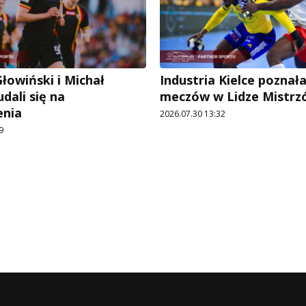
łowiński i Michał
Industria Kielce poznał
dali się na
meczów w Lidze Mistrz
enia
2026.07.30 13:32
9