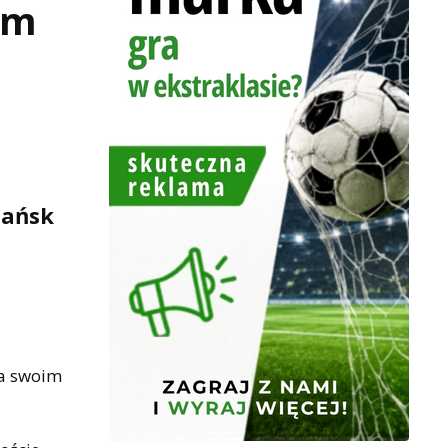
em
dańsk
na swoim