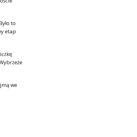
oście
Było to
wy etap
iczkę
i Wybrzeże
ejmą we