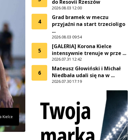
do Resovii Rzeszów
2026.08.03 12:00
Grad bramek w meczu
4
przyjaźni na start trzecioligo
...
2026.08.03 09:54
[GALERIA] Korona Kielce
5
intensywnie trenuje w prze ...
2026.07.31 12:42
Mateusz Głowiński i Michał
6
Niedbała udali się na w ...
2026.07.30 17:19
a Kielce