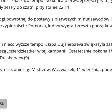
 dość znacząco tempo. Do końca pierwszej części gry to g
y zeszły do szatni przy stanie 22:11.
ogi powrotnej do postawy z pierwszych minut zawodów. 
zczypiorniści z Pomorza, którzy wygrali zresztą początko
ili nieco wyższe tempo. Ekipa Dujshebaeva zwiększyła zal
wszą „czterdziestkę” w tej kampanii. Ostatecznie pokonal
 Dujshebaev (9).
ym sezonie Ligi Mistrzów. W czwartek, 11 września, pod
SK