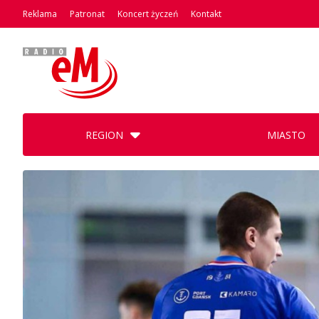
Reklama
Patronat
Koncert życzeń
Kontakt
REGION
MIASTO