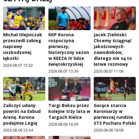
Michał Olejniczak
KKP Korona
Jacek Zieliński:
przeszedł zabieg
rozpoczyna
Chcemy ściągnąć
naprawy
pierwszy,
jakościowych
uszkodzonej
historyczny sezon
zawodników,
łąkotki
w KEEZA IV lidze
dlatego nie są to
świętokrzyskiej
łatwe rozmowy
2026.08.07 15:02
2026.08.07 13:39
2026.08.07 11:06
Zaliczyć udany
Targi Boksu przez
Gorące starcia
powrót na Exbud
kolejne trzy lata w
Koroniarzy w
Arenę. Korona
Targach Kielce
pierwszej rundzie
podejmie Legię
STS Pucharu Polski
2026.08.06 18:39
2026.08.06 23:34
2026.08.06 18:09