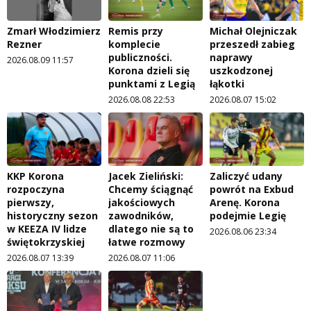
Zmarł Włodzimierz
Remis przy
Michał Olejniczak
Rezner
komplecie
przeszedł zabieg
publiczności.
naprawy
2026.08.09 11:57
Korona dzieli się
uszkodzonej
punktami z Legią
łąkotki
2026.08.08 22:53
2026.08.07 15:02
KKP Korona
Jacek Zieliński:
Zaliczyć udany
rozpoczyna
Chcemy ściągnąć
powrót na Exbud
pierwszy,
jakościowych
Arenę. Korona
historyczny sezon
zawodników,
podejmie Legię
w KEEZA IV lidze
dlatego nie są to
2026.08.06 23:34
świętokrzyskiej
łatwe rozmowy
2026.08.07 13:39
2026.08.07 11:06