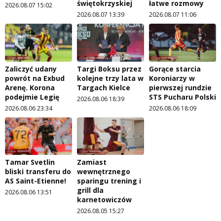
świętokrzyskiej
łatwe rozmowy
2026.08.07 15:02
2026.08.07 13:39
2026.08.07 11:06
Zaliczyć udany
Targi Boksu przez
Gorące starcia
powrót na Exbud
kolejne trzy lata w
Koroniarzy w
Arenę. Korona
Targach Kielce
pierwszej rundzie
podejmie Legię
STS Pucharu Polski
2026.08.06 18:39
2026.08.06 23:34
2026.08.06 18:09
Tamar Svetlin
Zamiast
bliski transferu do
wewnętrznego
AS Saint-Etienne!
sparingu trening i
grill dla
2026.08.06 13:51
karnetowiczów
2026.08.05 15:27