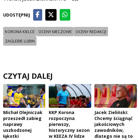
UDOSTĘPNIJ
KORONA KIELCE
OCENY MECZOWE
OCENY REDAKCJI
ZAGLEBIE LUBIN
CZYTAJ DALEJ
Michał Olejniczak
KKP Korona
Jacek Zieliński:
przeszedł zabieg
rozpoczyna
Chcemy ściągnąć
naprawy
pierwszy,
jakościowych
uszkodzonej
historyczny sezon
zawodników,
łąkotki
w KEEZA IV lidze
dlatego nie są to