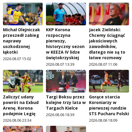
Michał Olejniczak
KKP Korona
Jacek Zieliński:
przeszedł zabieg
rozpoczyna
Chcemy ściągnąć
naprawy
pierwszy,
jakościowych
uszkodzonej
historyczny sezon
zawodników,
łąkotki
w KEEZA IV lidze
dlatego nie są to
świętokrzyskiej
łatwe rozmowy
2026.08.07 15:02
2026.08.07 13:39
2026.08.07 11:06
Zaliczyć udany
Targi Boksu przez
Gorące starcia
powrót na Exbud
kolejne trzy lata w
Koroniarzy w
Arenę. Korona
Targach Kielce
pierwszej rundzie
podejmie Legię
STS Pucharu Polski
2026.08.06 18:39
2026.08.06 23:34
2026.08.06 18:09