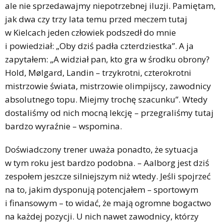
ale nie sprzedawajmy niepotrzebnej iluzji. Pamiętam,
jak dwa czy trzy lata temu przed meczem tutaj
w Kielcach jeden człowiek podszedł do mnie
i powiedział: „Oby dziś padła czterdziestka”. A ja
zapytałem: „A widział pan, kto gra w środku obrony?
Hold, Mølgard, Landin – trzykrotni, czterokrotni
mistrzowie świata, mistrzowie olimpijscy, zawodnicy
absolutnego topu. Miejmy trochę szacunku”. Wtedy
dostaliśmy od nich mocną lekcję – przegraliśmy tutaj
bardzo wyraźnie – wspomina.
Doświadczony trener uważa ponadto, że sytuacja
w tym roku jest bardzo podobna. – Aalborg jest dziś
zespołem jeszcze silniejszym niż wtedy. Jeśli spojrzeć
na to, jakim dysponują potencjałem – sportowym
i finansowym – to widać, że mają ogromne bogactwo
na każdej pozycji. U nich nawet zawodnicy, którzy