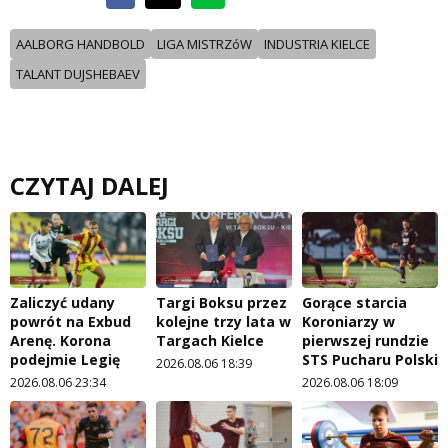
AALBORG HANDBOLD
LIGA MISTRZóW
INDUSTRIA KIELCE
TALANT DUJSHEBAEV
CZYTAJ DALEJ
Zaliczyć udany
Targi Boksu przez
Gorące starcia
powrót na Exbud
kolejne trzy lata w
Koroniarzy w
Arenę. Korona
Targach Kielce
pierwszej rundzie
podejmie Legię
STS Pucharu Polski
2026.08.06 18:39
2026.08.06 23:34
2026.08.06 18:09