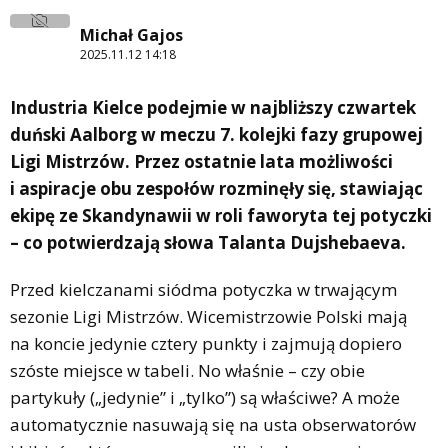
Michał Gajos
2025.11.12 14:18
Industria Kielce podejmie w najbliższy czwartek
duński Aalborg w meczu 7. kolejki fazy grupowej
Ligi Mistrzów. Przez ostatnie lata możliwości
i aspiracje obu zespołów
rozminęły się
, stawiając
ekipę ze Skandynawii w roli faworyta tej potyczki
– co potwierdzają słowa Talanta Dujshebaeva.
Przed kielczanami siódma potyczka w trwającym
sezonie Ligi Mistrzów. Wicemistrzowie Polski mają
na koncie jedynie cztery punkty i zajmują dopiero
szóste miejsce w tabeli. No właśnie – czy obie
partykuły („jedynie” i „tylko”) są właściwe? A może
automatycznie nasuwają się na usta obserwatorów