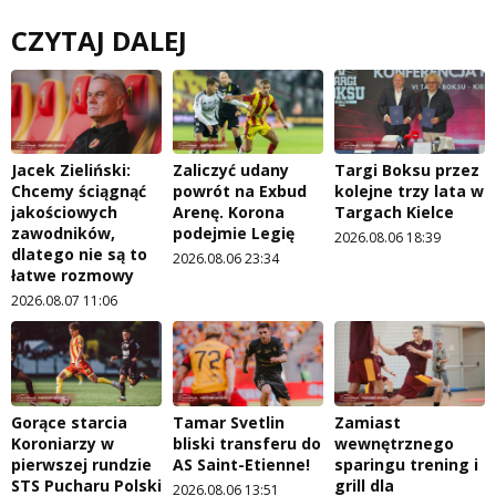
CZYTAJ DALEJ
Jacek Zieliński:
Zaliczyć udany
Targi Boksu przez
Chcemy ściągnąć
powrót na Exbud
kolejne trzy lata w
jakościowych
Arenę. Korona
Targach Kielce
zawodników,
podejmie Legię
2026.08.06 18:39
dlatego nie są to
2026.08.06 23:34
łatwe rozmowy
2026.08.07 11:06
Gorące starcia
Tamar Svetlin
Zamiast
Koroniarzy w
bliski transferu do
wewnętrznego
pierwszej rundzie
AS Saint-Etienne!
sparingu trening i
STS Pucharu Polski
grill dla
2026.08.06 13:51