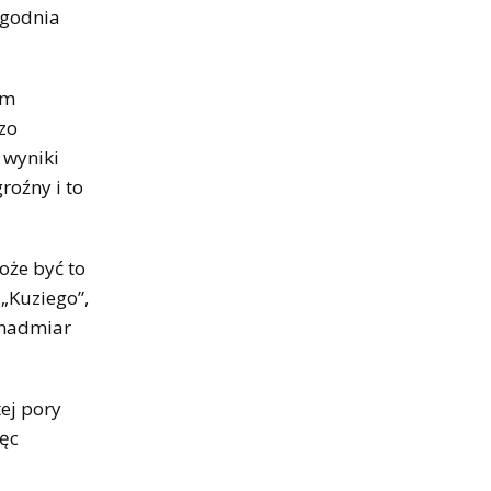
tygodnia
ym
zo
 wyniki
roźny i to
oże być to
„Kuziego”,
 nadmiar
ej pory
ięc