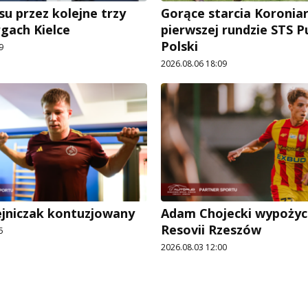
su przez kolejne trzy
Gorące starcia Koronia
rgach Kielce
pierwszej rundzie STS 
Polski
9
2026.08.06 18:09
ejniczak kontuzjowany
Adam Chojecki wypożyc
Resovii Rzeszów
5
2026.08.03 12:00