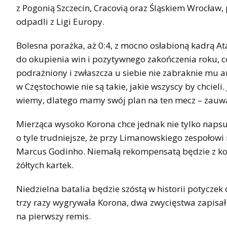
z Pogonią Szczecin, Cracovią oraz Śląskiem Wrocław, p
odpadli z Ligi Europy.
Bolesna porażka, aż 0:4, z mocno osłabioną kadrą
do okupienia win i pozytywnego zakończenia roku, c
podrażniony i zwłaszcza u siebie nie zabraknie mu 
w Częstochowie nie są takie, jakie wszyscy by chcieli
wiemy, dlatego mamy swój plan na ten mecz – zauwa
Mierząca wysoko Korona chce jednak nie tylko napsuć
o tyle trudniejsze, że przy Limanowskiego zespołow
Marcus Godinho. Niemałą rekompensatą będzie z ko
żółtych kartek.
Niedzielna batalia będzie szóstą w historii potycz
trzy razy wygrywała Korona, dwa zwycięstwa zapisał
na pierwszy remis.