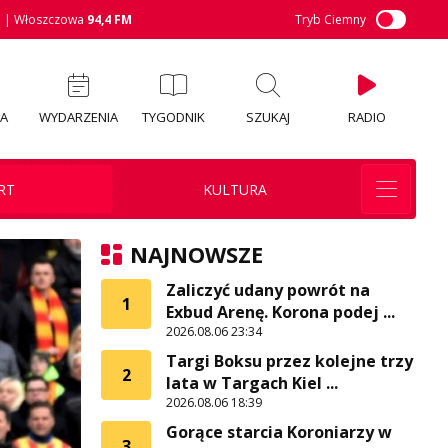
M
| Włoszczowa
94,4 FM
Tryb Ciemny
IA
WYDARZENIA
TYGODNIK
SZUKAJ
RADIO
RT
KULTURA
NAJNOWSZE
Zaliczyć udany powrót na
1
Exbud Arenę. Korona podej ...
2026.08.06 23:34
Targi Boksu przez kolejne trzy
2
lata w Targach Kiel ...
2026.08.06 18:39
Gorące starcia Koroniarzy w
3