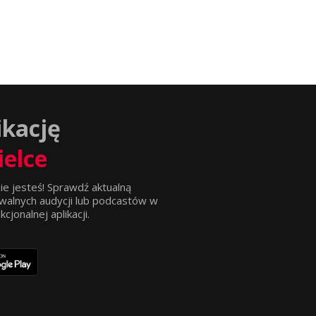
ikację
ielce
ie jesteś! Sprawdź aktualną
walnych audycji lub podcastów w
jonalnej aplikacji.