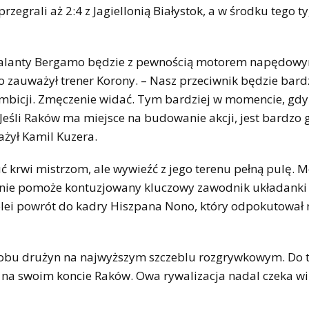
rzegrali aż 2:4 z Jagiellonią Białystok, a w środku tego 
 Atalanty Bergamo będzie z pewnością motorem napędow
o zauważył trener Korony. – Nasz przeciwnik będzie bard
ambicji. Zmęczenie widać. Tym bardziej w momencie, gdy
. Jeśli Raków ma miejsce na budowanie akcji, jest bardzo g
żył Kamil Kuzera.
 krwi mistrzom, ale wywieźć z jego terenu pełną pulę. M
i nie pomoże kontuzjowany kluczowy zawodnik układanki 
lei powrót do kadry Hiszpana Nono, który odpokutował
ek obu drużyn na najwyższym szczeblu rozgrywkowym. Do t
 na swoim koncie Raków. Owa rywalizacja nadal czeka w