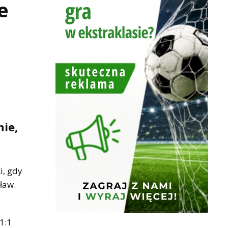
e
ie,
i, gdy
cław.
5
1:1