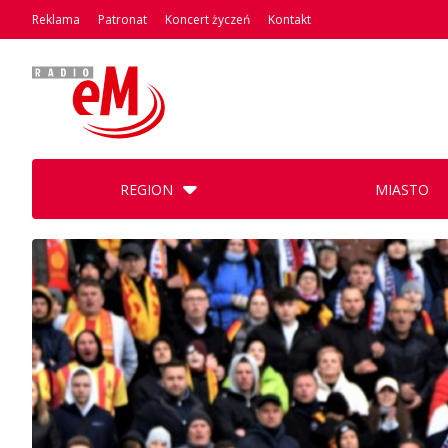
Reklama
Patronat
Koncert życzeń
Kontakt
REGION
MIASTO