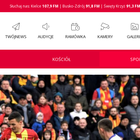
Słuchaj nas: Kielce
107,9 FM
| Busko-Zdrój
91,8 FM
| Święty Krzyż
91,3 F
TWÓJNEWS
AUDYCJE
RAMÓWKA
KAMERY
GALER
KOŚCIÓŁ
SPO