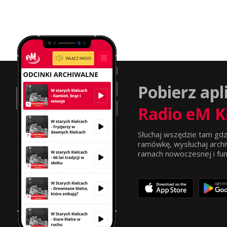
Pobierz apl
Radio eM K
Słuchaj wszędzie tam gdz
ramówkę, wysłuchaj archi
ramach nowoczesnej i funkc