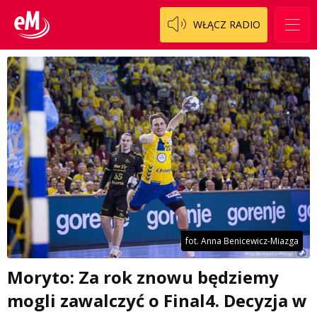
WŁĄCZ RADIO
fot. Anna Benicewicz-Miazga
Moryto: Za rok znowu będziemy
mogli zawalczyć o Final4. Decyzja w