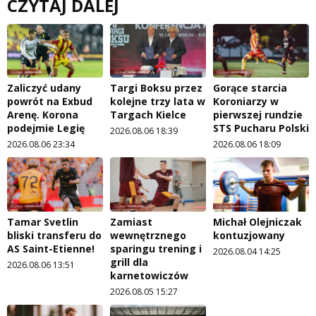
CZYTAJ DALEJ
Zaliczyć udany
Targi Boksu przez
Gorące starcia
powrót na Exbud
kolejne trzy lata w
Koroniarzy w
Arenę. Korona
Targach Kielce
pierwszej rundzie
podejmie Legię
STS Pucharu Polski
2026.08.06 18:39
2026.08.06 23:34
2026.08.06 18:09
Tamar Svetlin
Zamiast
Michał Olejniczak
bliski transferu do
wewnętrznego
kontuzjowany
AS Saint-Etienne!
sparingu trening i
2026.08.04 14:25
grill dla
2026.08.06 13:51
karnetowiczów
2026.08.05 15:27