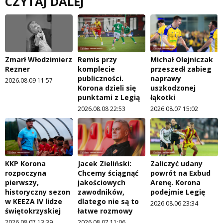
CZYTAJ DALEJ
Zmarł Włodzimierz
Remis przy
Michał Olejniczak
Rezner
komplecie
przeszedł zabieg
publiczności.
naprawy
2026.08.09 11:57
Korona dzieli się
uszkodzonej
punktami z Legią
łąkotki
2026.08.08 22:53
2026.08.07 15:02
KKP Korona
Jacek Zieliński:
Zaliczyć udany
rozpoczyna
Chcemy ściągnąć
powrót na Exbud
pierwszy,
jakościowych
Arenę. Korona
historyczny sezon
zawodników,
podejmie Legię
w KEEZA IV lidze
dlatego nie są to
2026.08.06 23:34
świętokrzyskiej
łatwe rozmowy
2026.08.07 13:39
2026.08.07 11:06