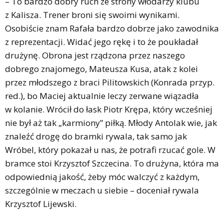
– To bardzo dobry ruch ze strony włodarzy klubu
z Kalisza. Trener broni się swoimi wynikami.
Osobiście znam Rafała bardzo dobrze jako zawodnika
z reprezentacji. Widać jego rękę i to że poukładał
drużynę. Obrona jest rządzona przez naszego
dobrego znajomego, Mateusza Kusa, atak z kolei
przez młodszego z braci Pilitowskich (Konrada przyp.
red.), bo Maciej aktualnie leczy zerwane wiązadła
w kolanie. Wrócił do łask Piotr Krępa, który wcześniej
nie był aż tak „karmiony” piłką. Młody Antolak wie, jak
znaleźć drogę do bramki rywala, tak samo jak
Wróbel, który pokazał u nas, że potrafi rzucać gole. W
bramce stoi Krzysztof Szczecina. To drużyna, która ma
odpowiednią jakość, żeby móc walczyć z każdym,
szczególnie w meczach u siebie – doceniał rywala
Krzysztof Lijewski.