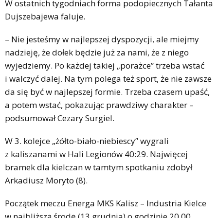
W ostatnich tygodniach forma podopiecznych Tałanta
Dujszebajewa faluje.
– Nie jesteśmy w najlepszej dyspozycji, ale miejmy
nadzieję, że dołek będzie już za nami, że z niego
wyjedziemy. Po każdej takiej „porażce” trzeba wstać
i walczyć dalej. Na tym polega też sport, że nie zawsze
da się być w najlepszej formie. Trzeba czasem upaść,
a potem wstać, pokazując prawdziwy charakter –
podsumował Cezary Surgiel.
W 3. kolejce „żółto-biało-niebiescy” wygrali
z kaliszanami w Hali Legionów 40:29. Najwięcej
bramek dla kielczan w tamtym spotkaniu zdobył
Arkadiusz Moryto (8).
Początek meczu Energa MKS Kalisz – Industria Kielce
w najbliższą środę (13 grudnia) o godzinie 20.00.