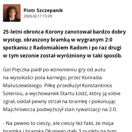
Piotr Szczepanik
2026.02.17 13:29
25-letni obrońca Korony zanotował bardzo dobry
występ, okraszony bramką w wygranym 2:0
spotkaniu z Radomiakiem Radom i po raz drugi
w tym sezonie został wyróżniony w taki sposób.
Gol Pięczka padł po wznonieniu gry od autu
na wysokości pola karnego, przez Konrada
Matuszewskiego. Piłkę przedłużył Konstantinos
Soteriou, a wychowanek Startu Łódź, który ją sobie
zgrał, oddał pewny strzał na bramkę i pokonując
Majchrowicza podwyższył stan rywalizacji na 2:0.
- Na pewno to cieszy, ale cieszy też fakt, że moja
bramka i bramka Długiego dały 3 punkty na tym