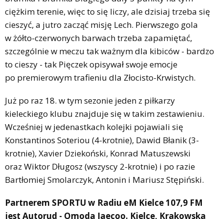
ciężkim terenie, więc to się liczy, ale dzisiaj trzeba się
cieszyć, a jutro zacząć misję Lech. Pierwszego gola
w żółto-czerwonych barwach trzeba zapamiętać,
szczególnie w meczu tak ważnym dla kibiców - bardzo
to cieszy - tak Pięczek opisywał swoje emocje
po premierowym trafieniu dla Złocisto-Krwistych.
Już po raz 18. w tym sezonie jeden z piłkarzy
kieleckiego klubu znajduje się w takim zestawieniu.
Wcześniej w jedenastkach kolejki pojawiali się
Konstantinos Soteriou (4-krotnie), Dawid Błanik (3-
krotnie), Xavier Dziekoński, Konrad Matuszewski
oraz Wiktor Długosz (wszyscy 2-krotnie) i po razie
Bartłomiej Smolarczyk, Antonin i Mariusz Stępiński.
Partnerem SPORTU w Radiu eM Kielce 107,9 FM
jest Autorud - Omoda Jaecoo. Kielce, Krakowska