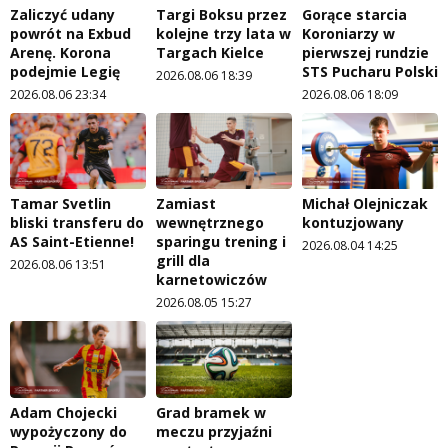
Zaliczyć udany
Targi Boksu przez
Gorące starcia
powrót na Exbud
kolejne trzy lata w
Koroniarzy w
Arenę. Korona
Targach Kielce
pierwszej rundzie
podejmie Legię
STS Pucharu Polski
2026.08.06 18:39
2026.08.06 23:34
2026.08.06 18:09
Tamar Svetlin
Zamiast
Michał Olejniczak
bliski transferu do
wewnętrznego
kontuzjowany
AS Saint-Etienne!
sparingu trening i
2026.08.04 14:25
grill dla
2026.08.06 13:51
karnetowiczów
2026.08.05 15:27
Adam Chojecki
Grad bramek w
wypożyczony do
meczu przyjaźni