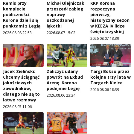
Remis przy
Michał Olejniczak
KKP Korona
komplecie
przeszedł zabieg
rozpoczyna
publiczności.
naprawy
pierwszy,
Korona dzieli się
uszkodzonej
historyczny sezon
punktami z Legią
łąkotki
w KEEZA IV lidze
świętokrzyskiej
2026.08.08 22:53
2026.08.07 15:02
2026.08.07 13:39
Jacek Zieliński:
Zaliczyć udany
Targi Boksu przez
Chcemy ściągnąć
powrót na Exbud
kolejne trzy lata w
jakościowych
Arenę. Korona
Targach Kielce
zawodników,
podejmie Legię
2026.08.06 18:39
dlatego nie są to
2026.08.06 23:34
łatwe rozmowy
2026.08.07 11:06