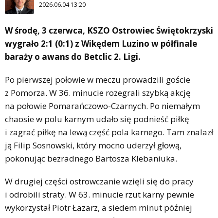
2026.06.04 13:20
W środę, 3 czerwca, KSZO Ostrowiec Świętokrzyski
wygrało 2:1 (0:1) z Wikędem Luzino w półfinale
baraży o awans do Betclic 2. Ligi.
Po pierwszej połowie w meczu prowadzili goście
z Pomorza. W 36. minucie rozegrali szybką akcję
na połowie Pomarańczowo-Czarnych. Po niemałym
chaosie w polu karnym udało się podnieść piłkę
i zagrać piłkę na lewą część pola karnego. Tam znalazł
ją Filip Sosnowski, który mocno uderzył głową,
pokonując bezradnego Bartosza Klebaniuka.
W drugiej części ostrowczanie wzięli się do pracy
i odrobili straty. W 63. minucie rzut karny pewnie
wykorzystał Piotr Łazarz, a siedem minut później