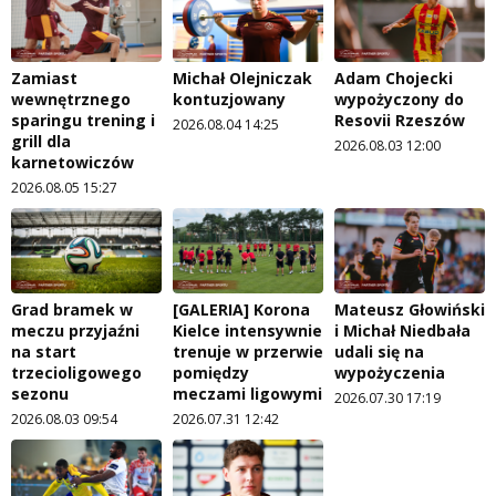
Zamiast
Michał Olejniczak
Adam Chojecki
wewnętrznego
kontuzjowany
wypożyczony do
sparingu trening i
Resovii Rzeszów
2026.08.04 14:25
grill dla
2026.08.03 12:00
karnetowiczów
2026.08.05 15:27
Grad bramek w
[GALERIA] Korona
Mateusz Głowiński
meczu przyjaźni
Kielce intensywnie
i Michał Niedbała
na start
trenuje w przerwie
udali się na
trzecioligowego
pomiędzy
wypożyczenia
sezonu
meczami ligowymi
2026.07.30 17:19
2026.08.03 09:54
2026.07.31 12:42