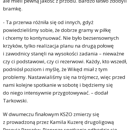
ale mieli pewną jakość z przodu. Bardzo łatwo zdobyli
bramkę.
- Ta przerwa różniła się od innych, gdyż
powiedzieliśmy sobie, że dobrze gramy w piłkę
i chcemy to kontynuować. Nie było bezsensownych
krzyków, tylko realizacja planu na drugą połowę
i zawodnicy stanęli na wysokości zadania – nieważne
czy ci podstawowi, czy ci rezerwowi. Każdy, kto wszedł,
podniósł poziom i myślę, że Wikęd miał z tym
problemy. Nastawialiśmy się na trójmecz, więc przed
nami kolejne spotkanie w sobotę i będziemy się
do niego intensywnie przygotowywać. – dodał
Tarkowski.
W dwumeczu finałowym KSZO zmierzy się
z prowadzoną przez Kamila Kuzerę drugoligową
Resovią Rzeszów. Pierwsze spotkanie odbędzie się