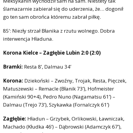
Meksykanin wychodził sam na sam. Niestety tak
ślamazarnie zabierał się do uderzenia, że… dogonił
go ten sam obrońca któremu zabrał piłkę.
85’: Niezły strzał Błanika z rzutu wolnego. Dobra
interwencja Hładuna.
Korona Kielce – Zagłębie Lubin 2:0 (2:0)
Bramki:
Resta 8’, Dalmau 34’
Korona:
Dziekoński – Zwoźny, Trojak, Resta, Pięczek,
Matuszewski – Remacle (Błanik 73’), Hofmeister
(Kamiński 90+4), Pedro Nuno (Nagamatsu 61’) –
Dalmau (Trejo 73’), Szykawka (Fornalczyk 61’)
Zagłębie:
Hładun – Grzybek, Orlikowski, Ławniczak,
Machado (Kłudka 46’) – Dąbrowski (Adamczyk 67’),