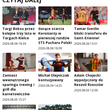
Targi Boksu przez
Gorące starcia
Tamar Svetlin
kolejne trzy lata w
Koroniarzy w
bliski transferu do
Targach Kielce
pierwszej rundzie
Saint-Etienne!
STS Pucharu Polski
2026.08.06 18:39
2026.08.06 13:51
2026.08.06 18:09
Zamiast
Michał Olejniczak
Adam Chojecki
wewnętrznego
kontuzjowany
wypożyczony do
sparingu trening i
Resovii Rzeszów
2026.08.04 14:25
grill dla
2026.08.03 12:00
karnetowiczów
2026.08.05 15:27