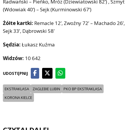
Radwański – Pieńko, Mróz (Dziewiatowski 82’) , Szmyt
(Wdowiak 40’) – Sejk (Kurminowski 67’)
Żółte kartki:
Remacle 12’, Zwoźny 72’ – Machado 26’,
Sejk 33’, Dąbrowski 58’
Sędzia:
Łukasz Kuźma
Widzów:
10 642
UDOSTĘPNIJ
EKSTRAKLASA
ZAGLEBIE LUBIN
PKO BP EKSTRAKLASA
KORONA KIELCE
CZYTAJ DALEJ