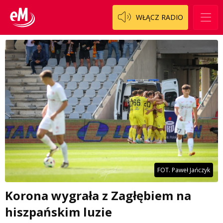
WŁĄCZ RADIO
FOT. Paweł Jańczyk
Korona wygrała z Zagłębiem na
hiszpańskim luzie