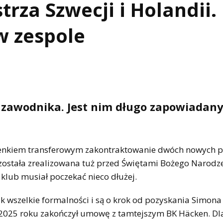
trza Szwecji i Holandii.
w zespole
 zawodnika. Jest nim długo zapowiadan
kienkiem transferowym zakontraktowanie dwóch nowych pi
została zrealizowana tuż przed Świętami Bożego Narodz
klub musiał poczekać nieco dłużej.
ak wszelkie formalności i są o krok od pozyskania Simona
m 2025 roku zakończył umowę z tamtejszym BK Häcken. Dl