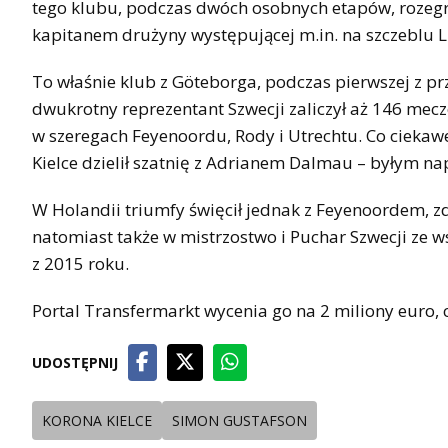
tego klubu, podczas dwóch osobnych etapów, rozegrał 
kapitanem drużyny występującej m.in. na szczeblu Li
To właśnie klub z Göteborga, podczas pierwszej z pr
dwukrotny reprezentant Szwecji zaliczył aż 146 mecz
w szeregach Feyenoordu, Rody i Utrechtu. Co ciekaw
Kielce dzielił szatnię z Adrianem Dalmau – byłym na
W Holandii triumfy święcił jednak z Feyenoordem, z
natomiast także w mistrzostwo i Puchar Szwecji ze
z 2015 roku.
Portal Transfermarkt wycenia go na 2 miliony euro, co
UDOSTĘPNIJ
KORONA KIELCE
SIMON GUSTAFSON