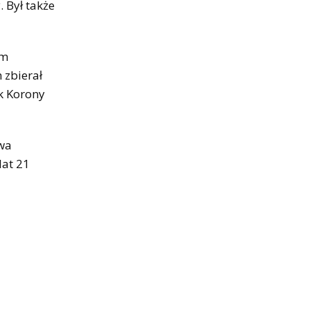
 Był także
am
 zbierał
k Korony
ewa
lat 21