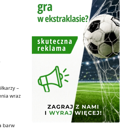
y
łkarzy –
enia wraz
a barw