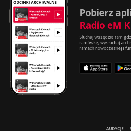
Pobierz apl
Radio eM K
Słuchaj wszędzie tam gdz
ramówkę, wysłuchaj archi
ramach nowoczesnej i funkc
AUDYCJE