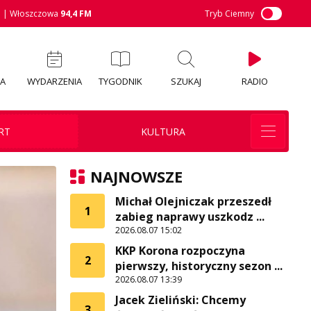
M
| Włoszczowa
94,4 FM
Tryb Ciemny
IA
WYDARZENIA
TYGODNIK
SZUKAJ
RADIO
RT
KULTURA
NAJNOWSZE
Michał Olejniczak przeszedł
1
zabieg naprawy uszkodz ...
2026.08.07 15:02
KKP Korona rozpoczyna
2
pierwszy, historyczny sezon ...
2026.08.07 13:39
Jacek Zieliński: Chcemy
3