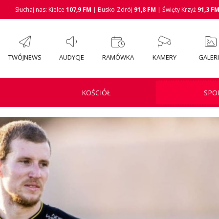
Słuchaj nas: Kielce
107,9 FM
| Busko-Zdrój
91,8 FM
| Święty Krzyż
91,3 F
TWÓJNEWS
AUDYCJE
RAMÓWKA
KAMERY
GALER
KOŚCIÓŁ
SPO