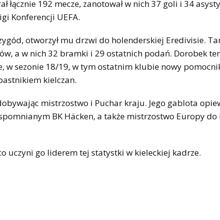
łącznie 192 mecze, zanotował w nich 37 goli i 34 asysty.
gi Konferencji UEFA.
zygód, otworzył mu drzwi do holenderskiej Eredivisie. T
ów, a w nich 32 bramki i 29 ostatnich podań. Dorobek ten
e, w sezonie 18/19, w tym ostatnim klubie nowy pomocni
pastnikiem kielczan.
dobywając mistrzostwo i Puchar kraju. Jego gablota opi
 wspomnianym BK Häcken, a także mistrzostwo Europy do 
 uczyni go liderem tej statystki w kieleckiej kadrze.