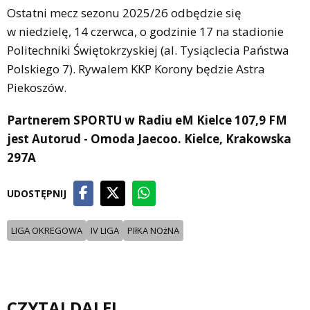
Ostatni mecz sezonu 2025/26 odbędzie się
w niedzielę, 14 czerwca, o godzinie 17 na stadionie
Politechniki Świętokrzyskiej (al. Tysiąclecia Państwa
Polskiego 7). Rywalem KKP Korony będzie Astra
Piekoszów.
Partnerem SPORTU w Radiu eM Kielce 107,9 FM
jest Autorud - Omoda Jaecoo. Kielce, Krakowska
297A
UDOSTĘPNIJ
LIGA OKREGOWA
IV LIGA
PIłKA NOżNA
CZYTAJ DALEJ