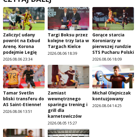
Zaliczyć udany
Targi Boksu przez
Gorące starcia
powrót na Exbud
kolejne trzy lata w
Koroniarzy w
Arenę. Korona
Targach Kielce
pierwszej rundzie
podejmie Legię
STS Pucharu Polski
2026.08.06 18:39
2026.08.06 23:34
2026.08.06 18:09
Tamar Svetlin
Zamiast
Michał Olejniczak
bliski transferu do
wewnętrznego
kontuzjowany
AS Saint-Etienne!
sparingu trening i
2026.08.04 14:25
grill dla
2026.08.06 13:51
karnetowiczów
2026.08.05 15:27