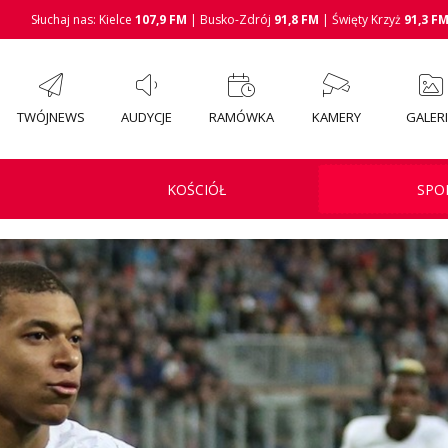
Słuchaj nas: Kielce
107,9 FM
| Busko-Zdrój
91,8 FM
| Święty Krzyż
91,3 F
TWÓJNEWS
AUDYCJE
RAMÓWKA
KAMERY
GALER
KOŚCIÓŁ
SPO