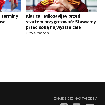
a terminy
Klarica i Milosavljev przed
ów
startem przygotowań: Stawiamy
przed sobą najwyższe cele
2026.07.29 16:10
ZNAJDZIESZ NAS TAKŻE NA