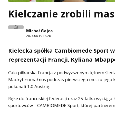
Kielczanie zrobili m
Michał Gajos
2024.06.19 18:28
Kielecka spółka Cambiomede Sport 
reprezentacji Francji, Kyliana Mbapp
Cała piłkarska Francja z podwyższonym tętnem śledz
Madryt złamał nos podczas pierwszego meczu jego 
pokonali 1:0 Austrię.
Ręke do francuskiej federacji oraz 25-latka wyciąga
sportowców – CAMBIOMEDE Sport, której partnerem bi