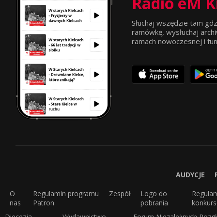
Radio eM K
Słuchaj wszędzie tam gdz
ramówkę, wysłuchaj archi
ramach nowoczesnej i funkc
AUDYCJE
O
Regulamin programu
Zespół
Logo do
Regula
nas
Patron
pobrania
konkur
Diecezja
Wydawnictwo
Forum Niezależnych Rozgł