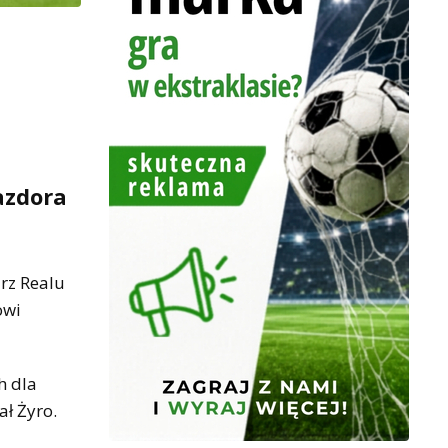
azdora
rz Realu
owi
h dla
ł Żyro.