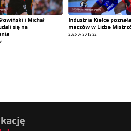
łowiński i Michał
Industria Kielce poznał
dali się na
meczów w Lidze Mistrz
enia
2026.07.30 13:32
9
ikację