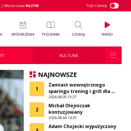
M
| Włoszczowa
94,4 FM
Tryb Ciemny
IA
WYDARZENIA
TYGODNIK
SZUKAJ
RADIO
RT
KULTURA
NAJNOWSZE
Zamiast wewnętrznego
1
sparingu trening i grill dla ...
2026.08.05 15:27
Michał Olejniczak
2
kontuzjowany
2026.08.04 14:25
Adam Chojecki wypożyczony
3