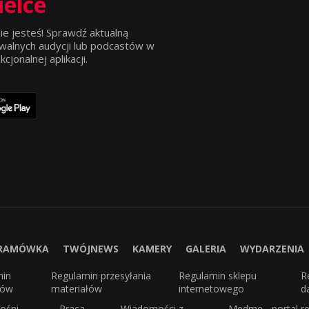
ielce
ie jesteś! Sprawdź aktualną
walnych audycji lub podcastów w
jonalnej aplikacji.
RAMÓWKA
TWÓJNEWS
KAMERY
GALERIA
WYDARZENIA
min
Regulamin przesyłania
Regulamin sklepu
R
sów
materiałów
internetowego
d
ośni
Praca
Wiadomości z
Medme - portal re