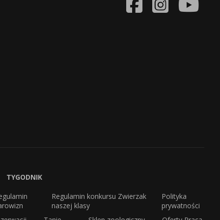
TYGODNIK
egulamin
Regulamin konkursu Zwierzak
Polityka
arowizn
naszej klasy
prywatności
zerwacji
Tanie
Sklep zoologiczny
Oferty Praca