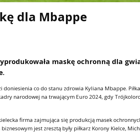
askę dla Mbappe
wyprodukowała maskę ochronną dla gwi
e.
i doniesienia co do stanu zdrowia Kyliana Mbappe. Piłka
kadry narodowej na trwającym Euro 2024, gdy Trójkolor
 kielecka firma zajmująca się produkcją masek ochronnyc
znesowym jest zresztą były piłkarz Korony Kielce, Micha