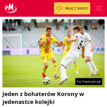
WŁĄCZ RADIO
Fot. Paweł Jańczyk
Jeden z bohaterów Korony w
jedenastce kolejki