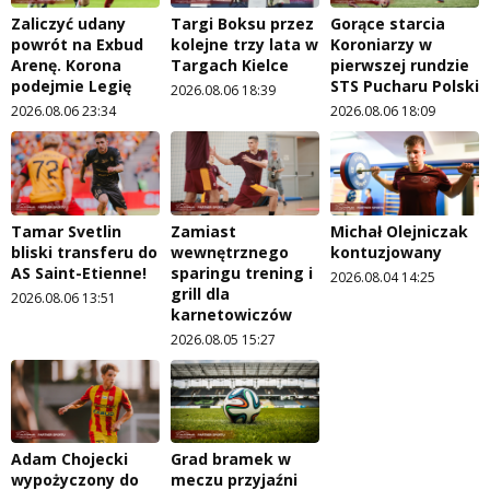
Zaliczyć udany
Targi Boksu przez
Gorące starcia
powrót na Exbud
kolejne trzy lata w
Koroniarzy w
Arenę. Korona
Targach Kielce
pierwszej rundzie
podejmie Legię
STS Pucharu Polski
2026.08.06 18:39
2026.08.06 23:34
2026.08.06 18:09
Tamar Svetlin
Zamiast
Michał Olejniczak
bliski transferu do
wewnętrznego
kontuzjowany
AS Saint-Etienne!
sparingu trening i
2026.08.04 14:25
grill dla
2026.08.06 13:51
karnetowiczów
2026.08.05 15:27
Adam Chojecki
Grad bramek w
wypożyczony do
meczu przyjaźni