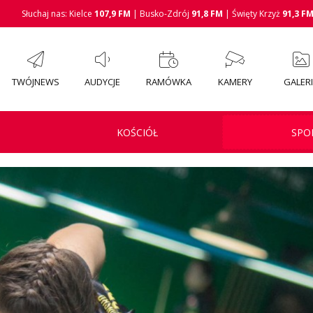
Słuchaj nas: Kielce
107,9 FM
| Busko-Zdrój
91,8 FM
| Święty Krzyż
91,3 F
TWÓJNEWS
AUDYCJE
RAMÓWKA
KAMERY
GALER
KOŚCIÓŁ
SPO