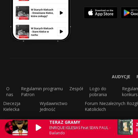
AUDYCJE
O
Regulamin programu
Zespół
Logo do
Regula
nas
Patron
pobrania
konkur
Diecezja
Wydawnictwo
Forum Niezależnych Rozgł
Kielecka
Jedność
Katolickich
TERAZ GRAMY
ENRIQUE IGLESIAS Feat SEAN PAUL -
B
Bailando