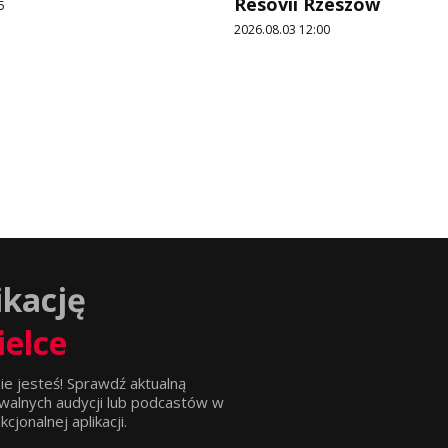
Resovii Rzeszów
5
2026.08.03 12:00
ikację
ielce
ie jesteś! Sprawdź aktualną
walnych audycji lub podcastów w
jonalnej aplikacji.