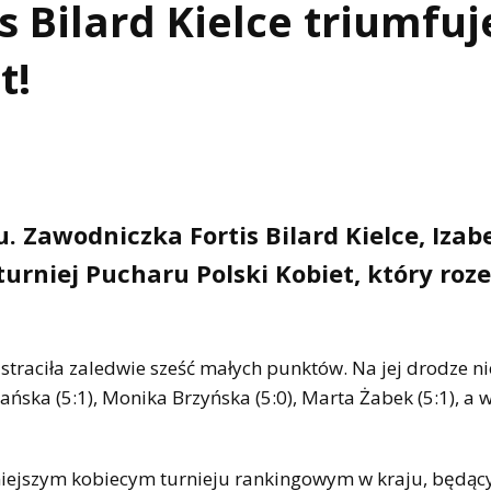
is Bilard Kielce triumfu
t!
. Zawodniczka Fortis Bilard Kielce, Izab
urniej Pucharu Polski Kobiet, który roz
straciła zaledwie sześć małych punktów. Na jej drodze ni
ańska (5:1), Monika Brzyńska (5:0), Marta Żabek (5:1), a 
żniejszym kobiecym turnieju rankingowym w kraju, będąc