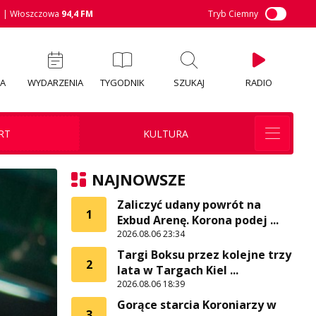
M
| Włoszczowa
94,4 FM
Tryb Ciemny
IA
WYDARZENIA
TYGODNIK
SZUKAJ
RADIO
RT
KULTURA
NAJNOWSZE
Zaliczyć udany powrót na
1
Exbud Arenę. Korona podej ...
2026.08.06 23:34
Targi Boksu przez kolejne trzy
2
lata w Targach Kiel ...
2026.08.06 18:39
Gorące starcia Koroniarzy w
3