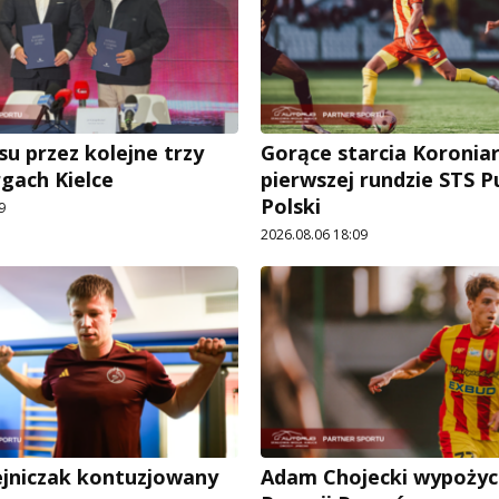
su przez kolejne trzy
Gorące starcia Koronia
rgach Kielce
pierwszej rundzie STS 
Polski
9
2026.08.06 18:09
ejniczak kontuzjowany
Adam Chojecki wypożyc