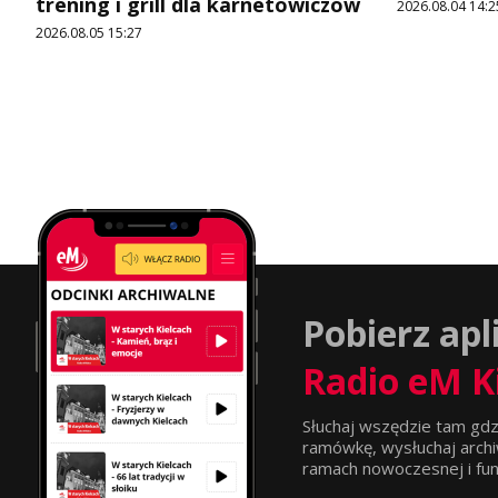
trening i grill dla karnetowiczów
2026.08.04 14:2
2026.08.05 15:27
Pobierz apl
Radio eM K
Słuchaj wszędzie tam gdz
ramówkę, wysłuchaj archi
ramach nowoczesnej i funkc