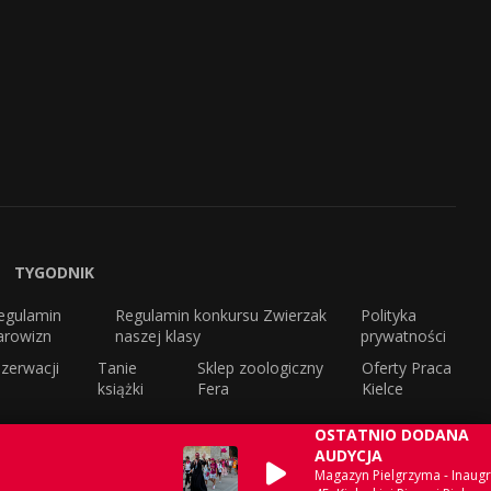
TYGODNIK
egulamin
Regulamin konkursu Zwierzak
Polityka
arowizn
naszej klasy
prywatności
zerwacji
Tanie
Sklep zoologiczny
Oferty Praca
książki
Fera
Kielce
OSTATNIO DODANA
AUDYCJA
Magazyn Pielgrzyma - Inaugr