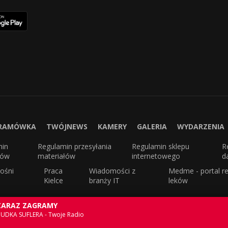
RAMÓWKA
TWÓJNEWS
KAMERY
GALERIA
WYDARZENIA
min
Regulamin przesyłania
Regulamin sklepu
R
sów
materiałów
internetowego
d
ośni
Praca
Wiadomości z
Medme - portal re
Kielce
branży IT
leków
ZARAZ ZAGRAMY
UDKA SUFLERA - Twoje Radio