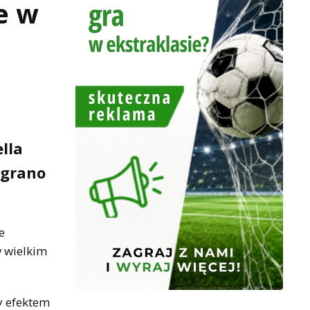
je w
ella
egrano
e
w wielkim
y efektem