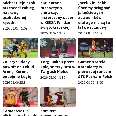
Michał Olejniczak
KKP Korona
Jacek Zieliński:
przeszedł zabieg
rozpoczyna
Chcemy ściągnąć
naprawy
pierwszy,
jakościowych
uszkodzonej
historyczny sezon
zawodników,
łąkotki
w KEEZA IV lidze
dlatego nie są to
świętokrzyskiej
łatwe rozmowy
2026.08.07 15:02
2026.08.07 13:39
2026.08.07 11:06
Zaliczyć udany
Targi Boksu przez
Gorące starcia
powrót na Exbud
kolejne trzy lata w
Koroniarzy w
Arenę. Korona
Targach Kielce
pierwszej rundzie
podejmie Legię
STS Pucharu Polski
2026.08.06 18:39
2026.08.06 23:34
2026.08.06 18:09
Tamar Svetlin
Zamiast
bliski transferu do
wewnętrznego