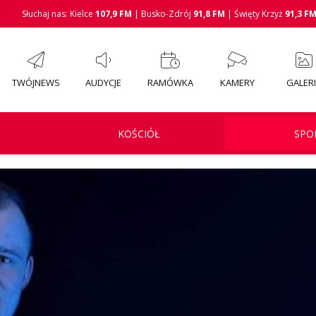
Słuchaj nas: Kielce
107,9 FM
| Busko-Zdrój
91,8 FM
| Święty Krzyż
91,3 F
TWÓJNEWS
AUDYCJE
RAMÓWKA
KAMERY
GALER
KOŚCIÓŁ
SPO