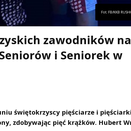
Fot. FB/KKB RUSHH
rzyskich zawodników n
 Seniorów i Seniorek w
niu świętokrzyscy pięściarze i pięściark
rony, zdobywając pięć krążków. Hubert 