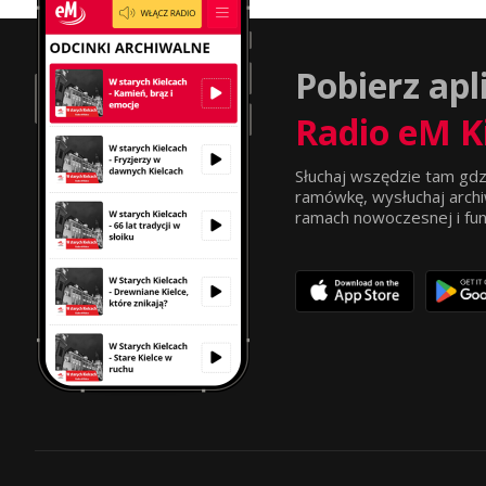
Pobierz apl
Radio eM K
Słuchaj wszędzie tam gdz
ramówkę, wysłuchaj archi
ramach nowoczesnej i funkc