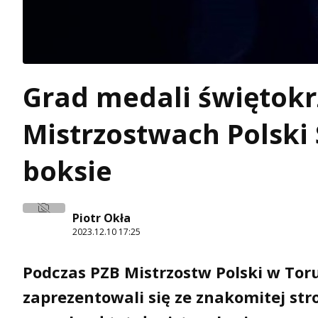
Grad medali świętok
Mistrzostwach Polski
boksie
Piotr Okła
2023.12.10 17:25
Podczas PZB Mistrzostw Polski w Toru
zaprezentowali się ze znakomitej st