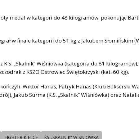
zoty medal w kategori do 48 kilogramów, pokonując Bart
egrał w finale kategorii do 51 kg z Jakubem Słomińskim 
 K.S. „Skalnik” Wiśniówka (kategoria do 81 kilogramów),
Szczodrak z KSZO Ostrowiec Świętokrzyski (kat. 60 kg).
akończyli: Wiktor Hanas, Patryk Hanas (Klub Bokserski W
rój), Jakub Surma (K.S. „Skalnik” Wiśniówka) oraz Natali
FIGHTER KIELCE
KS „SKALNIK” WISNIOWKA