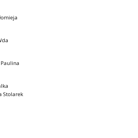
łomieja
(Wda
 Paulina
alka
a Stolarek