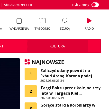
M
| Włoszczowa
94,4 FM
Tryb Ciemny
IA
WYDARZENIA
TYGODNIK
SZUKAJ
RADIO
RT
KULTURA
NAJNOWSZE
Zaliczyć udany powrót na
1
Exbud Arenę. Korona podej ...
2026.08.06 23:34
Targi Boksu przez kolejne trzy
2
lata w Targach Kiel ...
2026.08.06 18:39
Gorące starcia Koroniarzy w
3