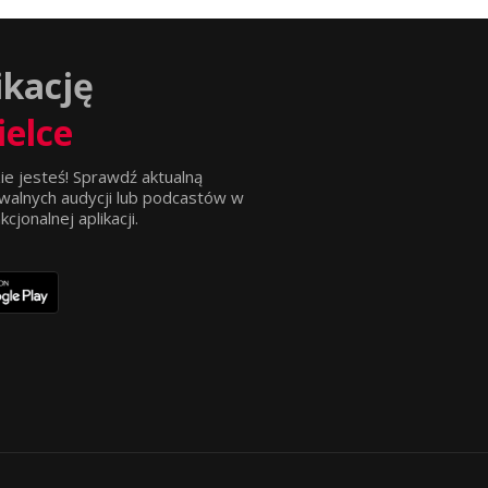
ikację
ielce
ie jesteś! Sprawdź aktualną
walnych audycji lub podcastów w
jonalnej aplikacji.