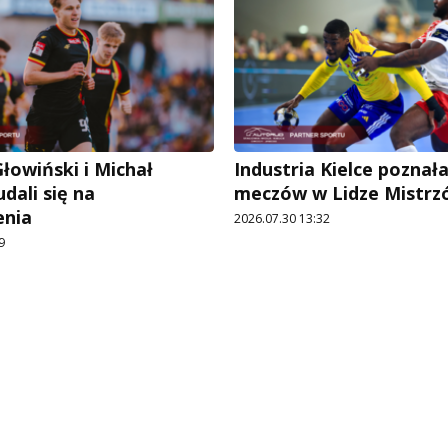
łowiński i Michał
Industria Kielce poznał
dali się na
meczów w Lidze Mistrz
enia
2026.07.30 13:32
9