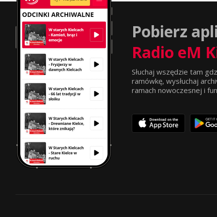
Pobierz apl
Radio eM K
Słuchaj wszędzie tam gdz
ramówkę, wysłuchaj archi
ramach nowoczesnej i funkc