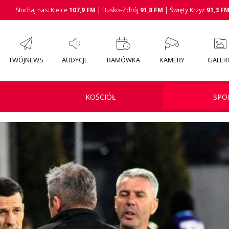
Słuchaj nas: Kielce
107,9 FM
| Busko-Zdrój
91,8 FM
| Święty Krzyż
91,3 F
TWÓJNEWS
AUDYCJE
RAMÓWKA
KAMERY
GALER
KOŚCIÓŁ
SPO