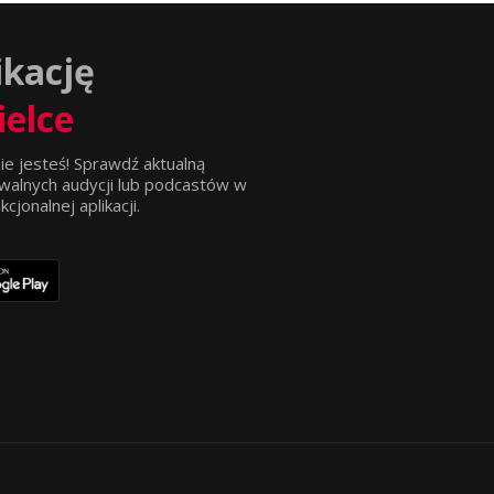
ikację
ielce
ie jesteś! Sprawdź aktualną
walnych audycji lub podcastów w
jonalnej aplikacji.