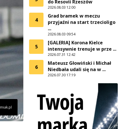
do Resovii Rzeszów
2026.08.03 12:00
Grad bramek w meczu
4
przyjaźni na start trzecioligo
...
2026.08.03 09:54
[GALERIA] Korona Kielce
5
intensywnie trenuje w prze ...
2026.07.31 12:42
Mateusz Głowiński i Michał
6
Niedbała udali się na w ...
2026.07.30 17:19
omiak.pl