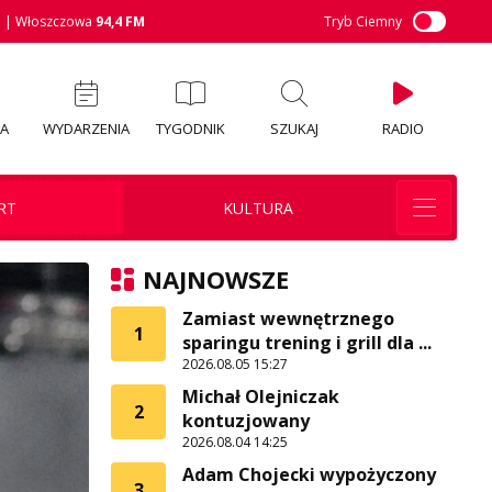
M
| Włoszczowa
94,4 FM
Tryb Ciemny
IA
WYDARZENIA
TYGODNIK
SZUKAJ
RADIO
RT
KULTURA
NAJNOWSZE
Zamiast wewnętrznego
1
sparingu trening i grill dla ...
2026.08.05 15:27
Michał Olejniczak
2
kontuzjowany
2026.08.04 14:25
Adam Chojecki wypożyczony
3