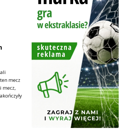
n
ali
 ten mecz
i mecz,
zakończyły