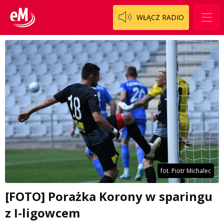
WŁĄCZ RADIO
fot. Piotr Michalec
[FOTO] Porażka Korony w sparingu
z I-ligowcem