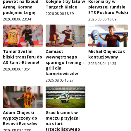
powrót na Exbud
kolejne trzy lata w
Koroniarzy w
Arenę. Korona
Targach Kielce
pierwszej rundzie
podejmie Legię
STS Pucharu Polski
2026.08.06 18:39
2026.08.06 23:34
2026.08.06 18:09
Tamar Svetlin
Zamiast
Michał Olejniczak
bliski transferu do
wewnętrznego
kontuzjowany
AS Saint-Etienne!
sparingu trening i
2026.08.04 14:25
grill dla
2026.08.06 13:51
karnetowiczów
2026.08.05 15:27
Adam Chojecki
Grad bramek w
wypożyczony do
meczu przyjaźni
Resovii Rzeszów
na start
trzecioligowego
2026.08.03 12:00