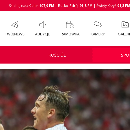
Słuchaj nas: Kielce
107,9 FM
| Busko-Zdrój
91,8 FM
| Święty Krzyż
91,3 F
TWÓJNEWS
AUDYCJE
RAMÓWKA
KAMERY
GALER
KOŚCIÓŁ
SPO