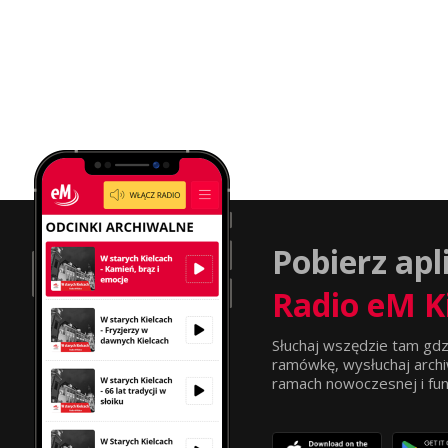
Pobierz apl
Radio eM K
Słuchaj wszędzie tam gdz
ramówkę, wysłuchaj archi
ramach nowoczesnej i funkc