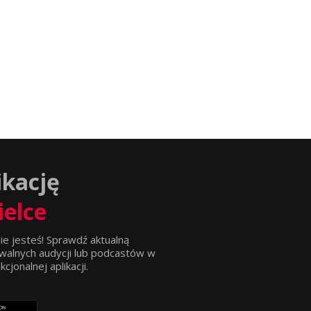
ikację
ielce
ie jesteś! Sprawdź aktualną
walnych audycji lub podcastów w
jonalnej aplikacji.