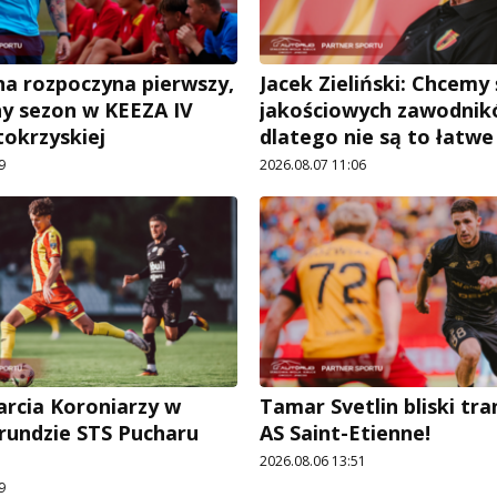
a rozpoczyna pierwszy,
Jacek Zieliński: Chcemy
ny sezon w KEEZA IV
jakościowych zawodnik
tokrzyskiej
dlatego nie są to łatw
9
2026.08.07 11:06
arcia Koroniarzy w
Tamar Svetlin bliski tr
 rundzie STS Pucharu
AS Saint-Etienne!
2026.08.06 13:51
9