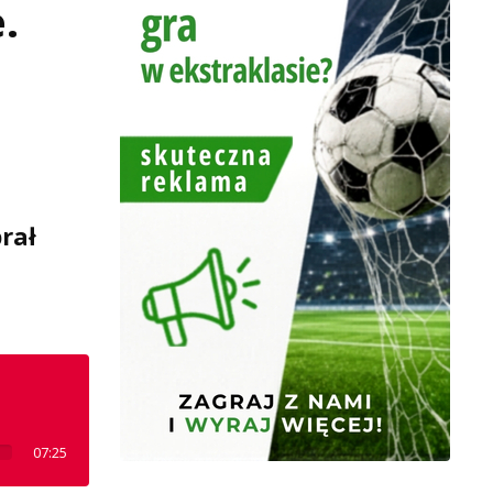
.
rał
07:25