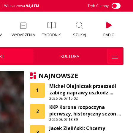
M
| Włoszczowa
94,4 FM
Tryb Ciemny
IA
WYDARZENIA
TYGODNIK
SZUKAJ
RADIO
RT
KULTURA
NAJNOWSZE
Michał Olejniczak przeszedł
1
zabieg naprawy uszkodz ...
2026.08.07 15:02
KKP Korona rozpoczyna
2
pierwszy, historyczny sezon ...
2026.08.07 13:39
Jacek Zieliński: Chcemy
3