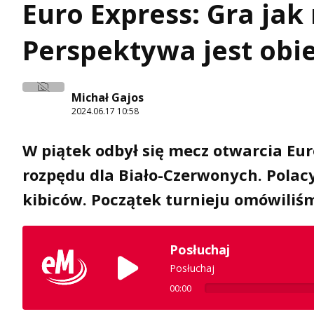
Euro Express: Gra jak
Perspektywa jest obi
Michał Gajos
2024.06.17 10:58
W piątek odbył się mecz otwarcia Euro
rozpędu dla Biało-Czerwonych. Polacy 
kibiców. Początek turnieju omówiliśm
Posłuchaj
Posłuchaj
00:00