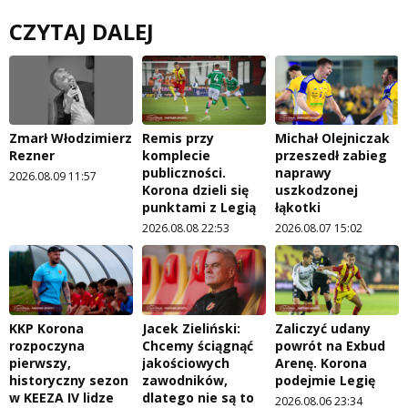
CZYTAJ DALEJ
Zmarł Włodzimierz
Remis przy
Michał Olejniczak
Rezner
komplecie
przeszedł zabieg
publiczności.
naprawy
2026.08.09 11:57
Korona dzieli się
uszkodzonej
punktami z Legią
łąkotki
2026.08.08 22:53
2026.08.07 15:02
KKP Korona
Jacek Zieliński:
Zaliczyć udany
rozpoczyna
Chcemy ściągnąć
powrót na Exbud
pierwszy,
jakościowych
Arenę. Korona
historyczny sezon
zawodników,
podejmie Legię
w KEEZA IV lidze
dlatego nie są to
2026.08.06 23:34