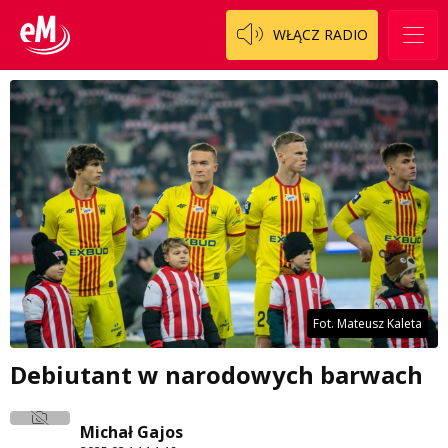
WŁĄCZ RADIO
Fot. Mateusz Kaleta
Debiutant w narodowych barwach
Michał Gajos