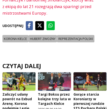
z ekipą do lat 21 rozegrają dwa sparingi przed
mistrzostwami Europy.
UDOSTĘPNIJ
KORONA KIELCE
HUBERT ZWOZNY
REPREZENTACJA POLSKI
CZYTAJ DALEJ
Zaliczyć udany
Targi Boksu przez
Gorące starcia
powrót na Exbud
kolejne trzy lata w
Koroniarzy w
Arenę. Korona
Targach Kielce
pierwszej rundzie
podejmie Legię
STS Pucharu Polski