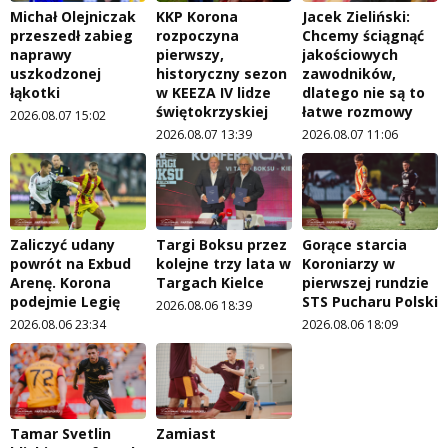
Michał Olejniczak
KKP Korona
Jacek Zieliński:
przeszedł zabieg
rozpoczyna
Chcemy ściągnąć
naprawy
pierwszy,
jakościowych
uszkodzonej
historyczny sezon
zawodników,
łąkotki
w KEEZA IV lidze
dlatego nie są to
świętokrzyskiej
łatwe rozmowy
2026.08.07 15:02
2026.08.07 13:39
2026.08.07 11:06
Zaliczyć udany
Targi Boksu przez
Gorące starcia
powrót na Exbud
kolejne trzy lata w
Koroniarzy w
Arenę. Korona
Targach Kielce
pierwszej rundzie
podejmie Legię
STS Pucharu Polski
2026.08.06 18:39
2026.08.06 23:34
2026.08.06 18:09
Tamar Svetlin
Zamiast