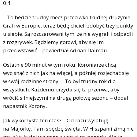
0:4.
– To będzie trudny mecz przeciwko trudnej drużynie.
Grali w Europie, teraz będę chcieli zdobyć trzy punkty
u siebie. Są rozczarowani tym, że nie wygrali i odpadli
z rozgrywek. Będziemy gotowi, aby się im
przeciwstawić – powiedział Adrian Dalmau.
Ostatnie 90 minut w tym roku. Koroniarze chcą
wycisnąć z nich jak najwięcej, a później rozjechać się
w swój rodzinne strony. – To był trudny rok dla
wszystkich. Każdemu przyda się ta przerwa, aby
wrócić silniejszymi na drugą połowę sezonu – dodał
napastnik Korony.
Jak wykorzysta ten czas? – Od razu wylatuję
na Majorkę. Tam spędzę święta. W Hiszpanii zimą nie
ma aż tyle dni wolnego z uwagi na pogodę. Ale to