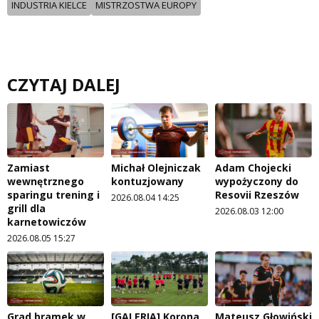
INDUSTRIA KIELCE
MISTRZOSTWA EUROPY
CZYTAJ DALEJ
Zamiast
Michał Olejniczak
Adam Chojecki
wewnętrznego
kontuzjowany
wypożyczony do
sparingu trening i
Resovii Rzeszów
2026.08.04 14:25
grill dla
2026.08.03 12:00
karnetowiczów
2026.08.05 15:27
Grad bramek w
[GALERIA] Korona
Mateusz Głowiński