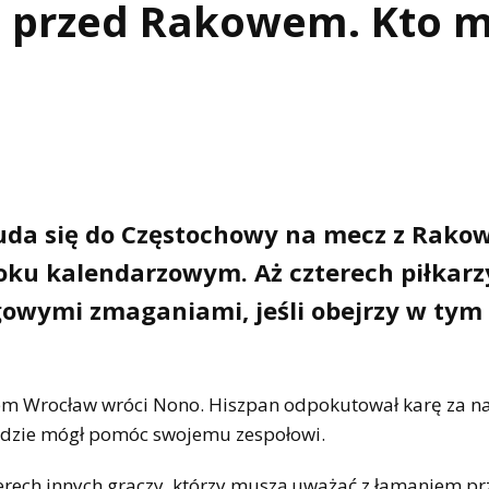
h przed Rakowem. Kto m
e uda się do Częstochowy na mecz z Rako
roku kalendarzowym. Aż czterech piłkar
igowymi zmaganiami, jeśli obejrzy w tym 
iem Wrocław wróci Nono. Hiszpan odpokutował karę za 
ędzie mógł pomóc swojemu zespołowi.
erech innych graczy, którzy muszą uważać z łamaniem pr