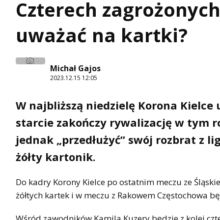
Czterech zagrożonyc
uważać na kartki?
Michał Gajos
2023.12.15 12:05
W najbliższą niedzielę Korona Kielc
starcie zakończy rywalizację w tym 
jednak „przedłużyć” swój rozbrat z l
żółty kartonik.
Do kadry Korony Kielce po ostatnim meczu ze Śląsk
żółtych kartek i w meczu z Rakowem Częstochowa b
Wśród zawodników Kamila Kuzery będzie z kolei czt