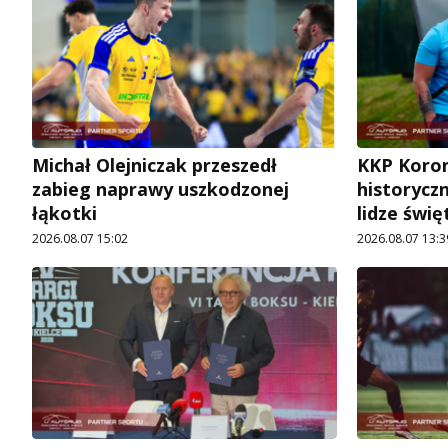
Michał Olejniczak przeszedł
KKP Koron
zabieg naprawy uszkodzonej
historycz
łąkotki
lidze świę
2026.08.07 15:02
2026.08.07 13:3