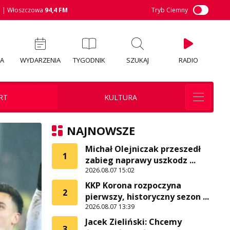
M
| Włoszczowa
94,4 FM
Tryb Ciemny
IA
WYDARZENIA
TYGODNIK
SZUKAJ
RADIO
RT
KULTURA
NAJNOWSZE
Michał Olejniczak przeszedł
1
zabieg naprawy uszkodz ...
2026.08.07 15:02
KKP Korona rozpoczyna
2
pierwszy, historyczny sezon ...
2026.08.07 13:39
Jacek Zieliński: Chcemy
3