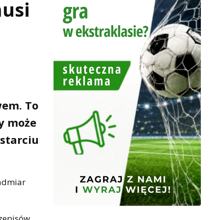
usi
wem. To
zy może
starciu
nadmiar
zepisów.