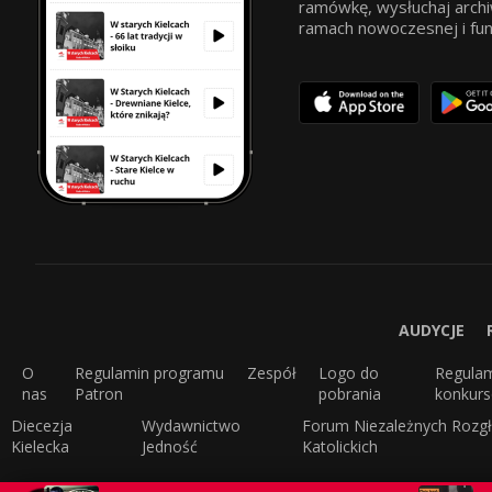
ramówkę, wysłuchaj archi
ramach nowoczesnej i funkc
AUDYCJE
O
Regulamin programu
Zespół
Logo do
Regula
nas
Patron
pobrania
konkur
Diecezja
Wydawnictwo
Forum Niezależnych Rozgł
Kielecka
Jedność
Katolickich