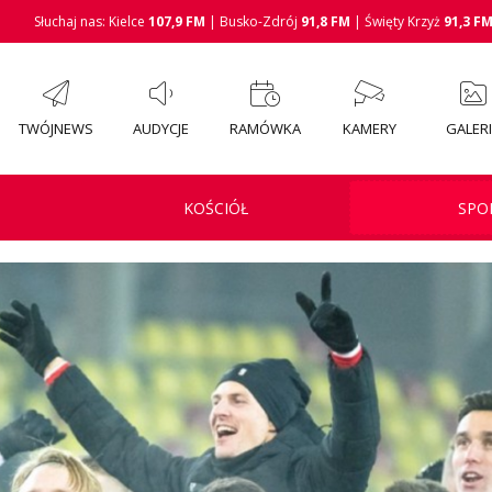
Słuchaj nas: Kielce
107,9 FM
| Busko-Zdrój
91,8 FM
| Święty Krzyż
91,3 F
TWÓJNEWS
AUDYCJE
RAMÓWKA
KAMERY
GALER
KOŚCIÓŁ
SPO