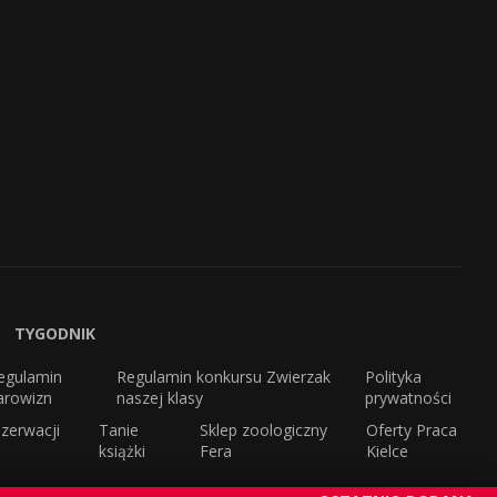
TYGODNIK
egulamin
Regulamin konkursu Zwierzak
Polityka
arowizn
naszej klasy
prywatności
zerwacji
Tanie
Sklep zoologiczny
Oferty Praca
książki
Fera
Kielce