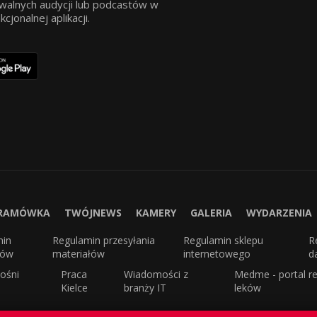
walnych audycji lub podcastów w
jonalnej aplikacji.
RAMÓWKA
TWÓJNEWS
KAMERY
GALERIA
WYDARZENIA
min
Regulamin przesyłania
Regulamin sklepu
R
sów
materiałów
internetowego
d
ośni
Praca
Wiadomości z
Medme - portal re
Kielce
branży IT
leków