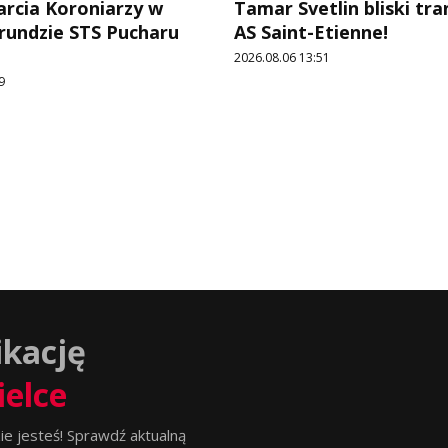
arcia Koroniarzy w
Tamar Svetlin bliski tr
 rundzie STS Pucharu
AS Saint-Etienne!
2026.08.06 13:51
9
ikację
ielce
ie jesteś! Sprawdź aktualną