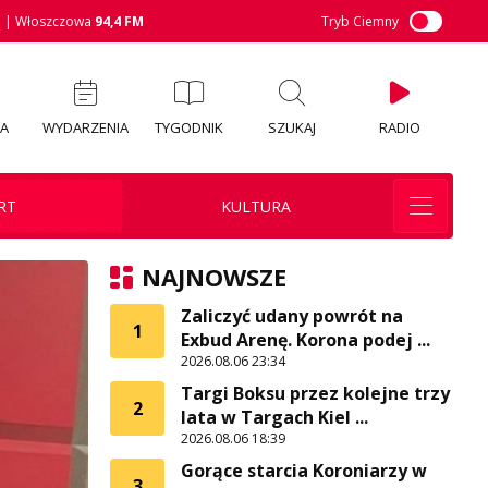
M
| Włoszczowa
94,4 FM
Tryb Ciemny
IA
WYDARZENIA
TYGODNIK
SZUKAJ
RADIO
RT
KULTURA
NAJNOWSZE
Zaliczyć udany powrót na
1
Exbud Arenę. Korona podej ...
2026.08.06 23:34
Targi Boksu przez kolejne trzy
2
lata w Targach Kiel ...
2026.08.06 18:39
Gorące starcia Koroniarzy w
3