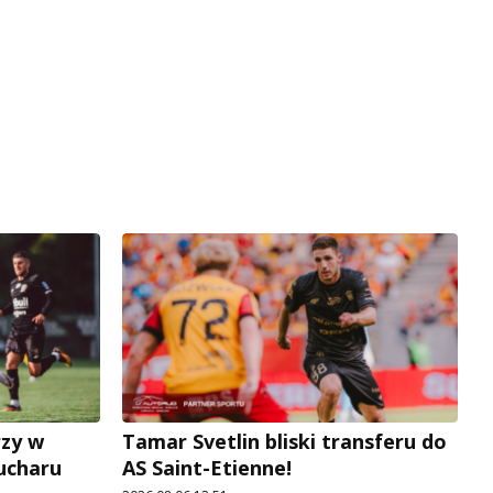
rzy w
Tamar Svetlin bliski transferu do
Pucharu
AS Saint-Etienne!