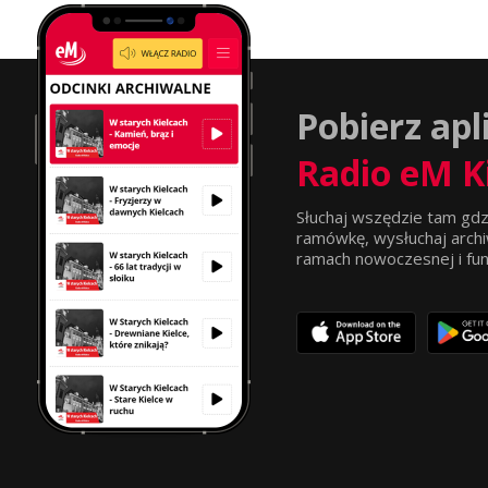
Pobierz apl
Radio eM K
Słuchaj wszędzie tam gdz
ramówkę, wysłuchaj archi
ramach nowoczesnej i funkc