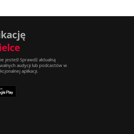
ikację
ielce
ie jesteś! Sprawdź aktualną
walnych audycji lub podcastów w
jonalnej aplikacji.