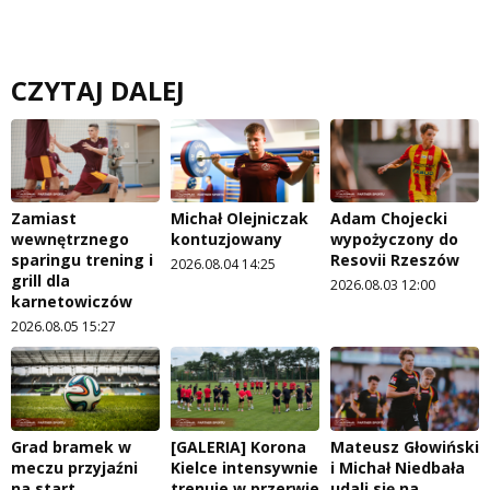
CZYTAJ DALEJ
Zamiast
Michał Olejniczak
Adam Chojecki
wewnętrznego
kontuzjowany
wypożyczony do
sparingu trening i
Resovii Rzeszów
2026.08.04 14:25
grill dla
2026.08.03 12:00
karnetowiczów
2026.08.05 15:27
Grad bramek w
[GALERIA] Korona
Mateusz Głowiński
meczu przyjaźni
Kielce intensywnie
i Michał Niedbała
na start
trenuje w przerwie
udali się na