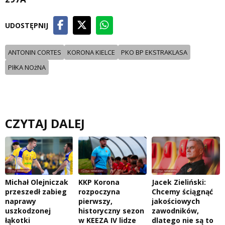
UDOSTĘPNIJ
ANTONIN CORTES
KORONA KIELCE
PKO BP EKSTRAKLASA
PIłKA NOżNA
CZYTAJ DALEJ
Michał Olejniczak
KKP Korona
Jacek Zieliński:
przeszedł zabieg
rozpoczyna
Chcemy ściągnąć
naprawy
pierwszy,
jakościowych
uszkodzonej
historyczny sezon
zawodników,
łąkotki
w KEEZA IV lidze
dlatego nie są to