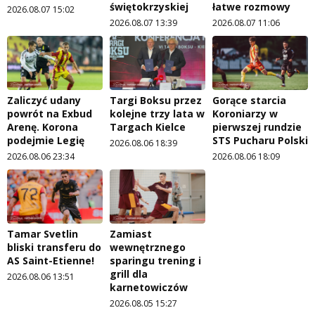
świętokrzyskiej
łatwe rozmowy
2026.08.07 15:02
2026.08.07 13:39
2026.08.07 11:06
Zaliczyć udany
Targi Boksu przez
Gorące starcia
powrót na Exbud
kolejne trzy lata w
Koroniarzy w
Arenę. Korona
Targach Kielce
pierwszej rundzie
podejmie Legię
STS Pucharu Polski
2026.08.06 18:39
2026.08.06 23:34
2026.08.06 18:09
Tamar Svetlin
Zamiast
bliski transferu do
wewnętrznego
AS Saint-Etienne!
sparingu trening i
grill dla
2026.08.06 13:51
karnetowiczów
2026.08.05 15:27