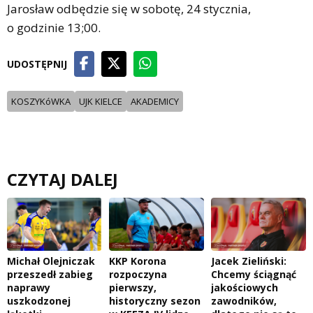
Jarosław odbędzie się w sobotę, 24 stycznia,
o godzinie 13;00.
UDOSTĘPNIJ
KOSZYKóWKA
UJK KIELCE
AKADEMICY
CZYTAJ DALEJ
Michał Olejniczak
KKP Korona
Jacek Zieliński:
przeszedł zabieg
rozpoczyna
Chcemy ściągnąć
naprawy
pierwszy,
jakościowych
uszkodzonej
historyczny sezon
zawodników,