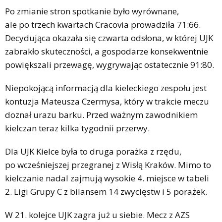
Po zmianie stron spotkanie było wyrównane,
ale po trzech kwartach Cracovia prowadziła 71:66.
Decydująca okazała się czwarta odsłona, w której UJK
zabrakło skuteczności, a gospodarze konsekwentnie
powiększali przewagę, wygrywając ostatecznie 91:80.
Niepokojącą informacją dla kieleckiego zespołu jest
kontuzja Mateusza Czermysa, który w trakcie meczu
doznał urazu barku. Przed ważnym zawodnikiem
kielczan teraz kilka tygodnii przerwy.
Dla UJK Kielce była to druga porażka z rzędu,
po wcześniejszej przegranej z Wisłą Kraków. Mimo to
kielczanie nadal zajmują wysokie 4. miejsce w tabeli
2. Ligi Grupy C z bilansem 14 zwycięstw i 5 porażek.
W 21. kolejce UJK zagra już u siebie. Mecz z AZS