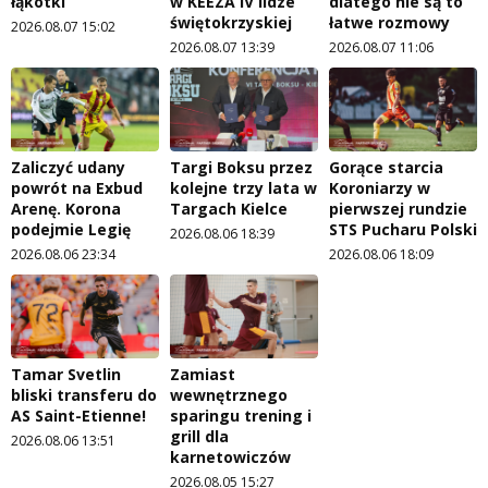
łąkotki
w KEEZA IV lidze
dlatego nie są to
świętokrzyskiej
łatwe rozmowy
2026.08.07 15:02
2026.08.07 13:39
2026.08.07 11:06
Zaliczyć udany
Targi Boksu przez
Gorące starcia
powrót na Exbud
kolejne trzy lata w
Koroniarzy w
Arenę. Korona
Targach Kielce
pierwszej rundzie
podejmie Legię
STS Pucharu Polski
2026.08.06 18:39
2026.08.06 23:34
2026.08.06 18:09
Tamar Svetlin
Zamiast
bliski transferu do
wewnętrznego
AS Saint-Etienne!
sparingu trening i
grill dla
2026.08.06 13:51
karnetowiczów
2026.08.05 15:27