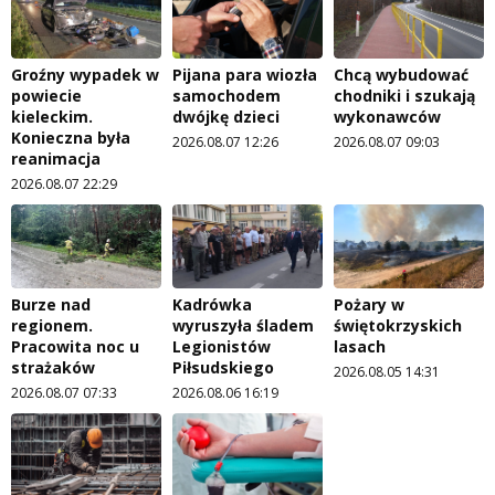
Groźny wypadek w
Pijana para wiozła
Chcą wybudować
powiecie
samochodem
chodniki i szukają
kieleckim.
dwójkę dzieci
wykonawców
Konieczna była
2026.08.07 12:26
2026.08.07 09:03
reanimacja
2026.08.07 22:29
Burze nad
Kadrówka
Pożary w
regionem.
wyruszyła śladem
świętokrzyskich
Pracowita noc u
Legionistów
lasach
strażaków
Piłsudskiego
2026.08.05 14:31
2026.08.07 07:33
2026.08.06 16:19