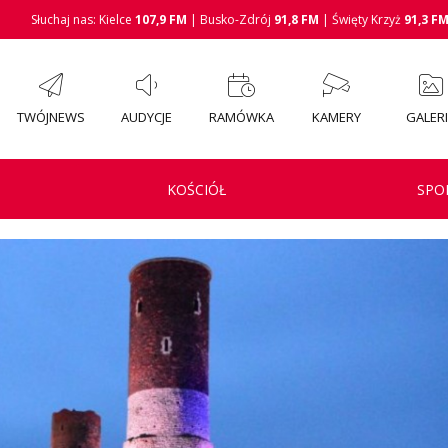
Słuchaj nas: Kielce
107,9 FM
| Busko-Zdrój
91,8 FM
| Święty Krzyż
91,3 F
TWÓJNEWS
AUDYCJE
RAMÓWKA
KAMERY
GALER
KOŚCIÓŁ
SPO