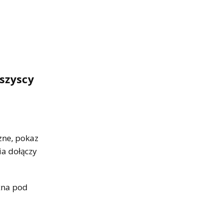
szyscy
zne, pokaz
ia dołączy
żna pod