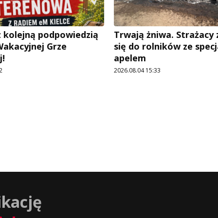
 kolejną podpowiedzią
Trwają żniwa. Strażacy
Wakacyjnej Grze
się do rolników ze spec
!
apelem
2
2026.08.04 15:33
ikację