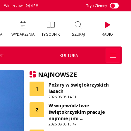
M
| Włoszczowa
94,4 FM
Tryb Ciemny
IA
WYDARZENIA
TYGODNIK
SZUKAJ
RADIO
RT
KULTURA
NAJNOWSZE
Pożary w świętokrzyskich
1
lasach
2026.08.05 14:31
W województwie
2
świętokrzyskim pracuje
najmniej imi ...
2026.08.05 13:47