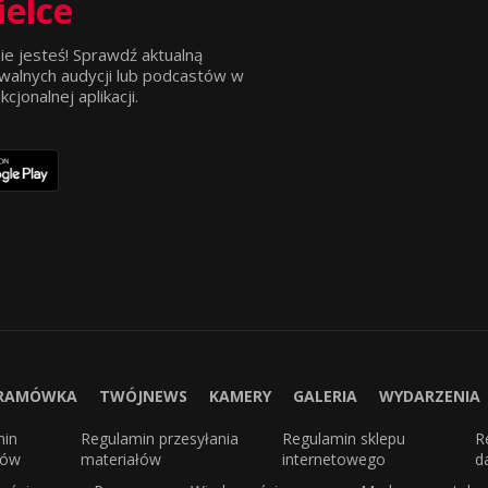
ielce
ie jesteś! Sprawdź aktualną
walnych audycji lub podcastów w
jonalnej aplikacji.
RAMÓWKA
TWÓJNEWS
KAMERY
GALERIA
WYDARZENIA
min
Regulamin przesyłania
Regulamin sklepu
R
sów
materiałów
internetowego
d