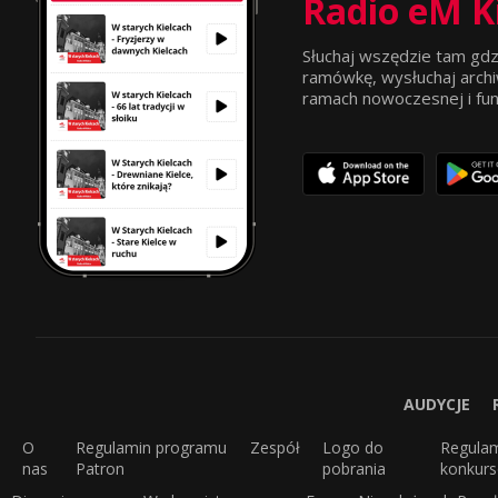
Radio eM K
Słuchaj wszędzie tam gdz
ramówkę, wysłuchaj archi
ramach nowoczesnej i funkc
AUDYCJE
O
Regulamin programu
Zespół
Logo do
Regula
nas
Patron
pobrania
konkur