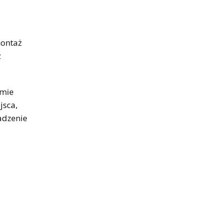
montaż
ż
omie
jsca,
adzenie