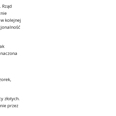
. Rząd
znie
 w kolejnej
cjonalność
tak
znaczona
zorek,
y złotych.
nie przez