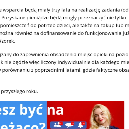
wsparcia będą miały trzy lata na realizację zadania (od
. Pozyskane pieniądze będą mogły przeznaczyć nie tylko
omieszczeń do potrzeb dzieci, ale także na zakup lub 
 można również na dofinansowanie do funkcjonowania ju
Wzorek.
ązany do zapewnienia obsadzenia miejsc opieki na pozi
ik nie będzie więc liczony indywidualnie dla każdego mie
a w porównaniu z poprzednimi latami, gdzie faktyczne obs
przyszłego roku.