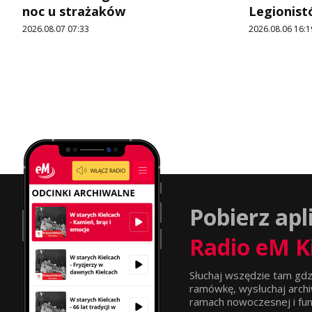
noc u strażaków
Legionist
2026.08.07 07:33
2026.08.06 16:1
Pobierz apl
Radio eM K
Słuchaj wszędzie tam gdz
ramówkę, wysłuchaj archi
ramach nowoczesnej i funkc