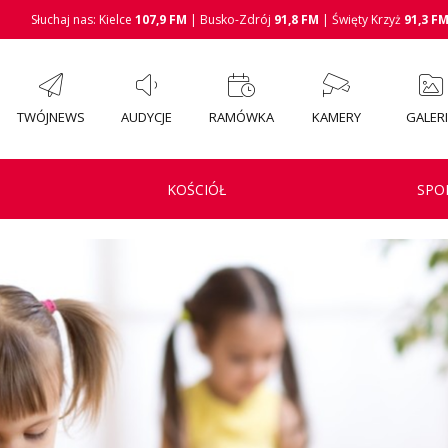
Słuchaj nas: Kielce
107,9 FM
| Busko-Zdrój
91,8 FM
| Święty Krzyż
91,3 F
TWÓJNEWS
AUDYCJE
RAMÓWKA
KAMERY
GALER
KOŚCIÓŁ
SPO