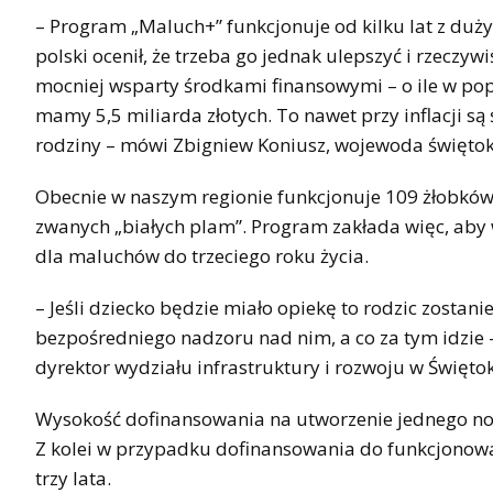
– Program „Maluch+” funkcjonuje od kilku lat z duż
polski ocenił, że trzeba go jednak ulepszyć i rzeczyw
mocniej wsparty środkami finansowymi – o ile w poprz
mamy 5,5 miliarda złotych. To nawet przy inflacji s
rodziny – mówi Zbigniew Koniusz, wojewoda świętok
Obecnie w naszym regionie funkcjonuje 109 żłobków 
zwanych „białych plam”. Program zakłada więc, aby
dla maluchów do trzeciego roku życia.
– Jeśli dziecko będzie miało opiekę to rodzic zosta
bezpośredniego nadzoru nad nim, a co za tym idzie
dyrektor wydziału infrastruktury i rozwoju w Świę
Wysokość dofinansowania na utworzenie jednego nowe
Z kolei w przypadku dofinansowania do funkcjonowa
trzy lata.