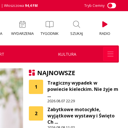
M
| Włoszczowa
94,4 FM
Tryb Ciemny
IA
WYDARZENIA
TYGODNIK
SZUKAJ
RADIO
RT
KULTURA
NAJNOWSZE
Tragiczny wypadek w
1
powiecie kieleckim. Nie żyje m
...
2026.08.07 22:29
Zabytkowe motocykle,
2
wyjątkowe wystawy i Święto
Ch ...
2026.08.08 11:02