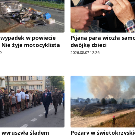
 wypadek w powiecie
Pijana para wiozła sa
 Nie żyje motocyklista
dwójkę dzieci
9
2026.08.07 12:26
 wyruszyła śladem
Pożary w świętokrzyski