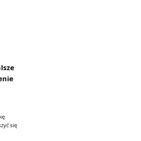
lsze
enie
kę
zyć się