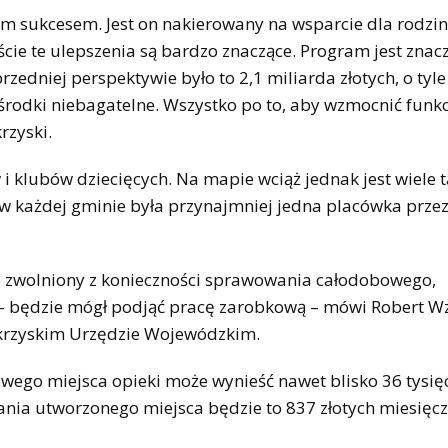
ym sukcesem. Jest on nakierowany na wsparcie dla rodzin
iście te ulepszenia są bardzo znaczące. Program jest znac
edniej perspektywie było to 2,1 miliarda złotych, o tyle
ą środki niebagatelne. Wszystko po to, aby wzmocnić funk
rzyski.
i klubów dziecięcych. Na mapie wciąż jednak jest wiele 
 w każdej gminie była przynajmniej jedna placówka prze
nie zwolniony z konieczności sprawowania całodobowego,
 – będzie mógł podjąć pracę zarobkową – mówi Robert W
tokrzyskim Urzędzie Wojewódzkim.
go miejsca opieki może wynieść nawet blisko 36 tysięc
nia utworzonego miejsca będzie to 837 złotych miesięcz