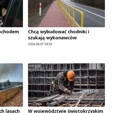
mochodem
Chcą wybudować chodniki i
szukają wykonawców
2026.08.07 09:03
ch lasach
W województwie świętokrzyskim