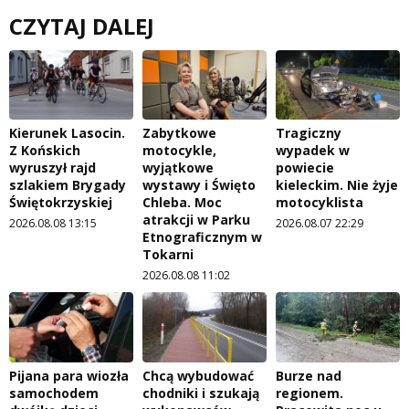
CZYTAJ DALEJ
Kierunek Lasocin.
Zabytkowe
Tragiczny
Z Końskich
motocykle,
wypadek w
wyruszył rajd
wyjątkowe
powiecie
szlakiem Brygady
wystawy i Święto
kieleckim. Nie żyje
Świętokrzyskiej
Chleba. Moc
motocyklista
atrakcji w Parku
2026.08.08 13:15
2026.08.07 22:29
Etnograficznym w
Tokarni
2026.08.08 11:02
Pijana para wiozła
Chcą wybudować
Burze nad
samochodem
chodniki i szukają
regionem.