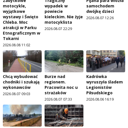
Zabytkowe
Tragiczny
Pijana para wiozła
motocykle,
wypadek w
samochodem
wyjątkowe
powiecie
dwójkę dzieci
wystawy i Święto
kieleckim. Nie żyje
2026.08.07 12:26
Chleba. Moc
motocyklista
atrakcji w Parku
2026.08.07 22:29
Etnograficznym w
Tokarni
2026.08.08 11:02
Chcą wybudować
Burze nad
Kadrówka
chodniki i szukają
regionem.
wyruszyła śladem
wykonawców
Pracowita noc u
Legionistów
strażaków
Piłsudskiego
2026.08.07 09:03
2026.08.07 07:33
2026.08.06 16:19