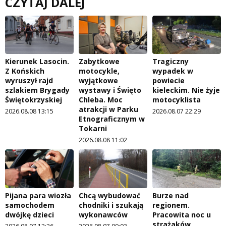
CZYTAJ DALEJ
Kierunek Lasocin.
Zabytkowe
Tragiczny
Z Końskich
motocykle,
wypadek w
wyruszył rajd
wyjątkowe
powiecie
szlakiem Brygady
wystawy i Święto
kieleckim. Nie żyje
Świętokrzyskiej
Chleba. Moc
motocyklista
atrakcji w Parku
2026.08.08 13:15
2026.08.07 22:29
Etnograficznym w
Tokarni
2026.08.08 11:02
Pijana para wiozła
Chcą wybudować
Burze nad
samochodem
chodniki i szukają
regionem.
dwójkę dzieci
wykonawców
Pracowita noc u
strażaków