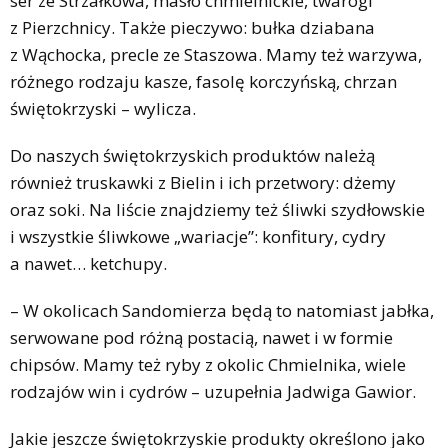
ser ze Strzałkowa, masło chmielnickie, twarogi
z Pierzchnicy. Także pieczywo: bułka dziabana
z Wąchocka, precle ze Staszowa. Mamy też warzywa,
różnego rodzaju kasze, fasolę korczyńską, chrzan
świętokrzyski – wylicza.
Do naszych świętokrzyskich produktów należą
również truskawki z Bielin i ich przetwory: dżemy
oraz soki. Na liście znajdziemy też śliwki szydłowskie
i wszystkie śliwkowe „wariacje”: konfitury, cydry
a nawet… ketchupy.
– W okolicach Sandomierza będą to natomiast jabłka,
serwowane pod różną postacią, nawet i w formie
chipsów. Mamy też ryby z okolic Chmielnika, wiele
rodzajów win i cydrów – uzupełnia Jadwiga Gawior.
Jakie jeszcze świętokrzyskie produkty określono jako