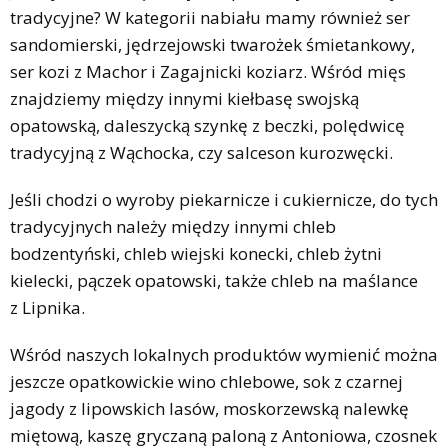
tradycyjne? W kategorii nabiału mamy również ser
sandomierski, jędrzejowski twarożek śmietankowy,
ser kozi z Machor i Zagajnicki koziarz. Wśród mięs
znajdziemy między innymi kiełbasę swojską
opatowską, daleszycką szynkę z beczki, polędwicę
tradycyjną z Wąchocka, czy salceson kurozwęcki.
Jeśli chodzi o wyroby piekarnicze i cukiernicze, do tych
tradycyjnych należy między innymi chleb
bodzentyński, chleb wiejski konecki, chleb żytni
kielecki, pączek opatowski, także chleb na maślance
z Lipnika.
Wśród naszych lokalnych produktów wymienić można
jeszcze opatkowickie wino chlebowe, sok z czarnej
jagody z lipowskich lasów, moskorzewską nalewkę
miętową, kaszę gryczaną paloną z Antoniowa, czosnek