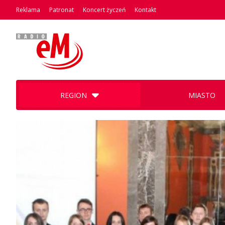
Reklama
Patronat
Koncert życzeń
Kontakt
REGION
MIASTO