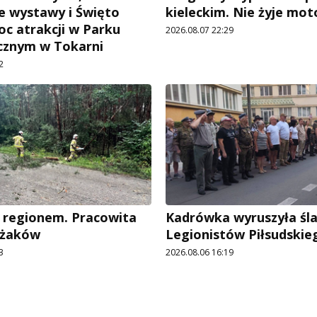
 wystawy i Święto
kieleckim. Nie żyje mot
oc atrakcji w Parku
2026.08.07 22:29
cznym w Tokarni
2
 regionem. Pracowita
Kadrówka wyruszyła śl
ażaków
Legionistów Piłsudskie
3
2026.08.06 16:19