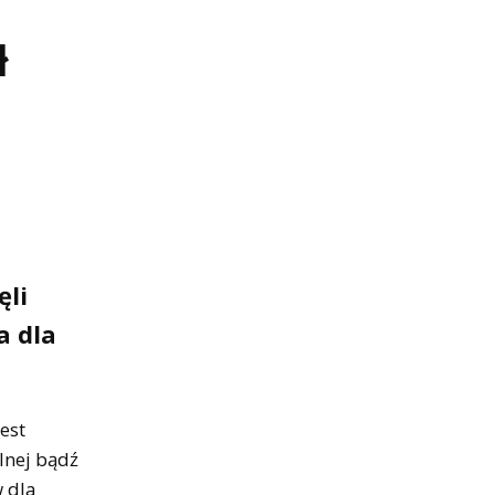
ł
ęli
a dla
est
lnej bądź
w dla