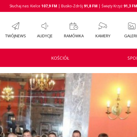
Słuchaj nas: Kielce
107,9 FM
| Busko-Zdrój
91,8 FM
| Święty Krzyż
91,3 F
TWÓJNEWS
AUDYCJE
RAMÓWKA
KAMERY
GALER
KOŚCIÓŁ
SPO