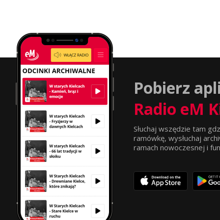
Pobierz apl
Radio eM K
Słuchaj wszędzie tam gdz
ramówkę, wysłuchaj archi
ramach nowoczesnej i funkc