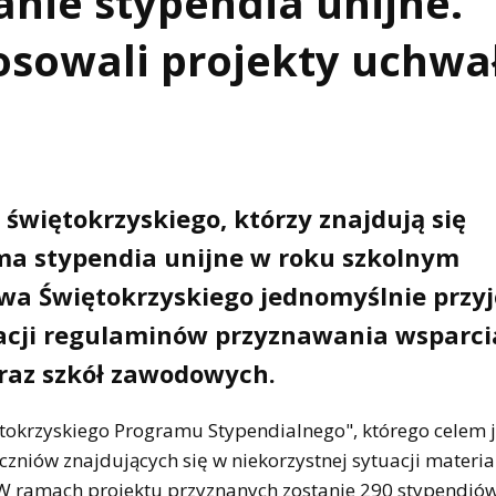
anie stypendia unijne.
osowali projekty uchwa
 świętokrzyskiego, którzy znajdują się
yma stypendia unijne w roku szkolnym
a Świętokrzyskiego jednomyślnie przyj
acji regulaminów przyznawania wsparci
raz szkół zawodowych.
tokrzyskiego Programu Stypendialnego", którego celem j
niów znajdujących się w niekorzystnej sytuacji materia
. W ramach projektu przyznanych zostanie 290 stypendió