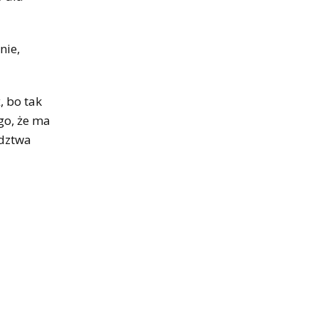
nie,
, bo tak
go, że ma
ództwa