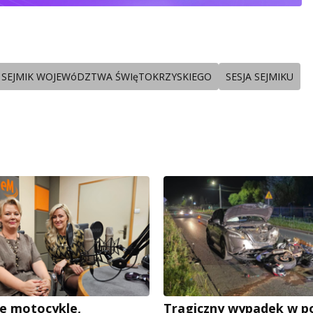
SEJMIK WOJEWóDZTWA ŚWIęTOKRZYSKIEGO
SESJA SEJMIKU
e motocykle,
Tragiczny wypadek w p