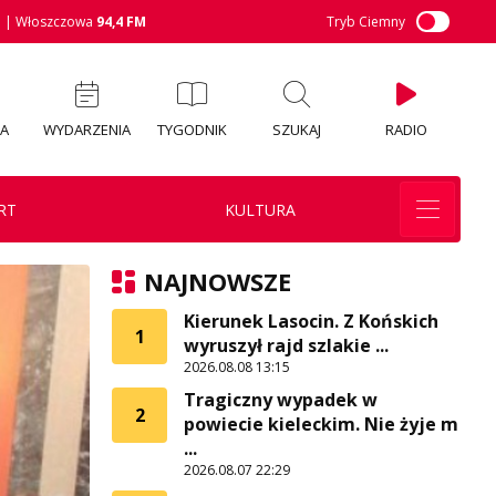
M
| Włoszczowa
94,4 FM
Tryb Ciemny
IA
WYDARZENIA
TYGODNIK
SZUKAJ
RADIO
RT
KULTURA
NAJNOWSZE
Kierunek Lasocin. Z Końskich
1
wyruszył rajd szlakie ...
2026.08.08 13:15
Tragiczny wypadek w
2
powiecie kieleckim. Nie żyje m
...
2026.08.07 22:29