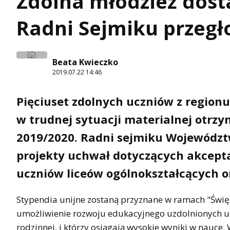
Zdolna młodzież dost
Radni Sejmiku przegł
Beata Kwieczko
2019.07.22 14:46
Pięciuset zdolnych uczniów z regionu
w trudnej sytuacji materialnej otrz
2019/2020. Radni sejmiku Województw
projekty uchwał dotyczących akcept
uczniów liceów ogólnokształcących o
Stypendia unijne zostaną przyznane w ramach "Świę
umożliwienie rozwoju edukacyjnego uzdolnionych ucz
rodzinnej, i którzy osiągają wysokie wyniki w nauce