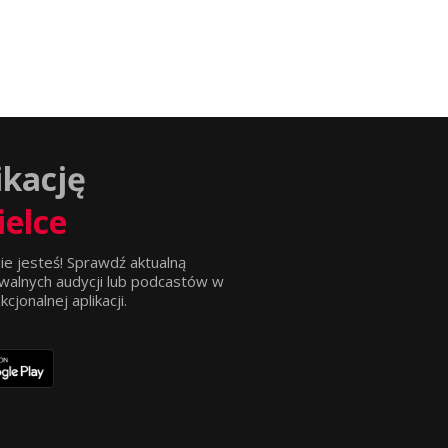
ikację
ielce
ie jesteś! Sprawdź aktualną
walnych audycji lub podcastów w
jonalnej aplikacji.