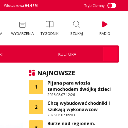
M
| Włoszczowa
94,4 FM
Tryb Ciemny
IA
WYDARZENIA
TYGODNIK
SZUKAJ
RADIO
RT
KULTURA
NAJNOWSZE
Pijana para wiozła
1
samochodem dwójkę dzieci
2026.08.07 12:26
Chcą wybudować chodniki i
2
szukają wykonawców
2026.08.07 09:03
Burze nad regionem.
3