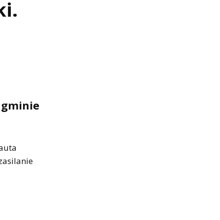
i.
 gminie
 auta
zasilanie