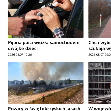
Pijana para wiozła samochodem
Chcą wybu
dwójkę dzieci
szukają 
2026.08.07 12:26
2026.08.07 09:0
Pożary w świętokrzyskich lasach
W wojewó