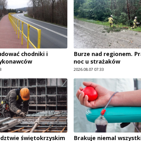
dować chodniki i
Burze nad regionem. P
wykonawców
noc u strażaków
3
2026.08.07 07:33
dztwie świętokrzyskim
Brakuje niemal wszystk