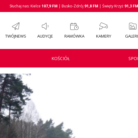
Słuchaj nas: Kielce
107,9 FM
| Busko-Zdrój
91,8 FM
| Święty Krzyż
91,3 F
TWÓJNEWS
AUDYCJE
RAMÓWKA
KAMERY
GALER
KOŚCIÓŁ
SPO