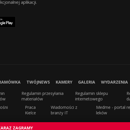
jonalnej aplikacji.
RAMÓWKA
TWÓJNEWS
KAMERY
GALERIA
WYDARZENIA
min
Regulamin przesyłania
Regulamin sklepu
R
sów
materiałów
internetowego
d
ośni
Praca
Wiadomości z
Medme - portal re
Kielce
branży IT
leków
ZARAZ ZAGRAMY