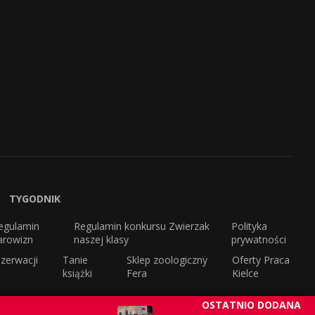
TYGODNIK
egulamin
Regulamin konkursu Zwierzak
Polityka
arowizn
naszej klasy
prywatności
zerwacji
Tanie
Sklep zoologiczny
Oferty Praca
książki
Fera
Kielce
OSTATNIO DODANA