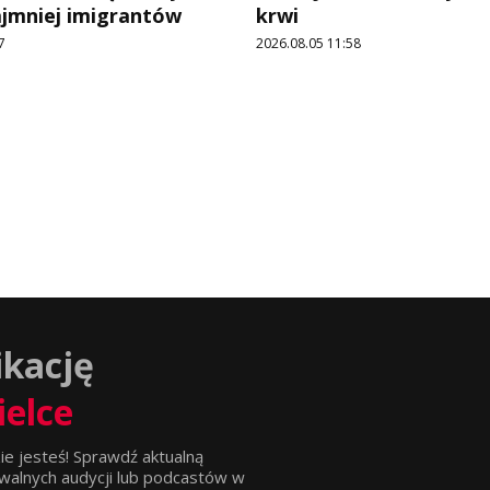
ajmniej imigrantów
krwi
7
2026.08.05 11:58
ikację
ielce
ie jesteś! Sprawdź aktualną
walnych audycji lub podcastów w