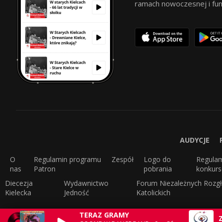
ramach nowoczesnej i funkc
AUDYCJE
O
Regulamin programu
Zespół
Logo do
Regula
nas
Patron
pobrania
konkur
Diecezja
Wydawnictwo
Forum Niezależnych Rozgł
Kielecka
Jedność
Katolickich
TERAZ GRAMY