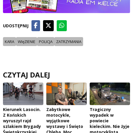
UDOSTĘPNIJ
KARA
WIęZIENIE
POLICJA
ZATRZYMANIA
CZYTAJ DALEJ
Kierunek Lasocin.
Zabytkowe
Tragiczny
Z Końskich
motocykle,
wypadek w
wyruszył rajd
wyjątkowe
powiecie
szlakiem Brygady
wystawy i Święto
kieleckim. Nie żyje
Świętokrzyskiej
Chleba. Moc
motocyklista