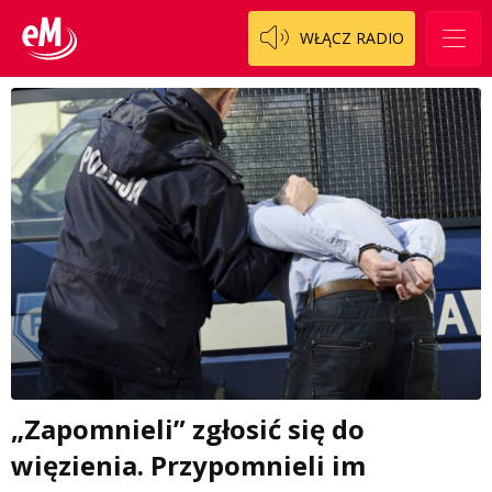
WŁĄCZ RADIO
„Zapomnieli” zgłosić się do
więzienia. Przypomnieli im