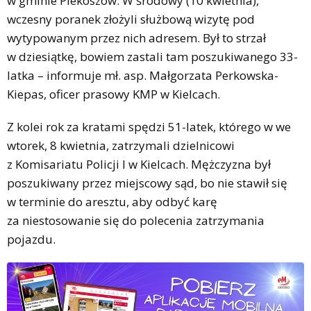
w gminie Piekoszów. W środowy (10 kwietnia),
wczesny poranek złożyli służbową wizytę pod
wytypowanym przez nich adresem. Był to strzał
w dziesiątkę, bowiem zastali tam poszukiwanego 33-
latka – informuje mł. asp. Małgorzata Perkowska-
Kiepas, oficer prasowy KMP w Kielcach.
Z kolei rok za kratami spędzi 51-latek, którego w we
wtorek, 8 kwietnia, zatrzymali dzielnicowi
z Komisariatu Policji I w Kielcach. Mężczyzna był
poszukiwany przez miejscowy sąd, bo nie stawił się
w terminie do aresztu, aby odbyć karę
za niestosowanie się do polecenia zatrzymania
pojazdu.