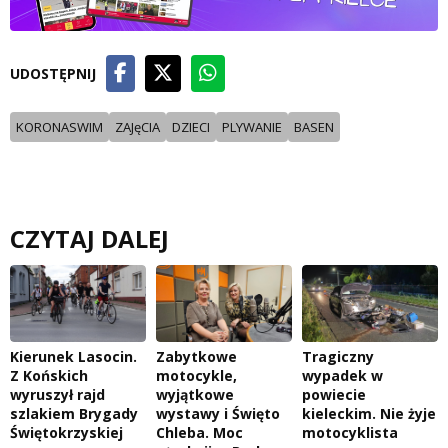
UDOSTĘPNIJ
KORONASWIM
ZAJęCIA
DZIECI
PLYWANIE
BASEN
CZYTAJ DALEJ
Kierunek Lasocin.
Zabytkowe
Tragiczny
Z Końskich
motocykle,
wypadek w
wyruszył rajd
wyjątkowe
powiecie
szlakiem Brygady
wystawy i Święto
kieleckim. Nie żyje
Świętokrzyskiej
Chleba. Moc
motocyklista