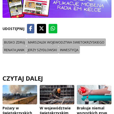
UDOSTĘPNIJ
BUSKO ZDRóJ
MARSZALEK WOJEWODZTWA SWIETOKRZYSKIEGO
RENATA JANIK
JERZY SZYDLOWSKI
INWESTYCJA
CZYTAJ DALEJ
Pożary w
W województwie
Brakuje niemal
świętokrzyskich
świętokrzyskim
wszystkich grup