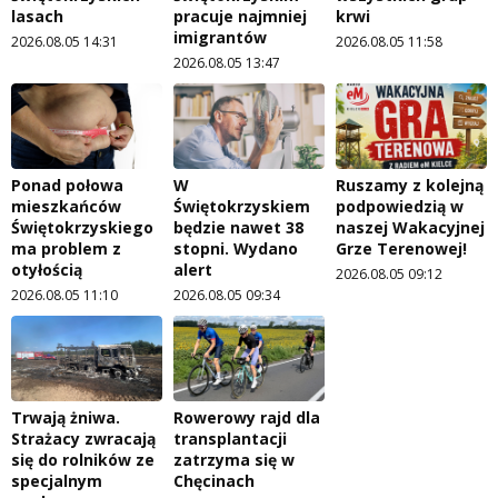
lasach
pracuje najmniej
krwi
imigrantów
2026.08.05 14:31
2026.08.05 11:58
2026.08.05 13:47
Ponad połowa
W
Ruszamy z kolejną
mieszkańców
Świętokrzyskiem
podpowiedzią w
Świętokrzyskiego
będzie nawet 38
naszej Wakacyjnej
ma problem z
stopni. Wydano
Grze Terenowej!
otyłością
alert
2026.08.05 09:12
2026.08.05 11:10
2026.08.05 09:34
Trwają żniwa.
Rowerowy rajd dla
Strażacy zwracają
transplantacji
się do rolników ze
zatrzyma się w
specjalnym
Chęcinach