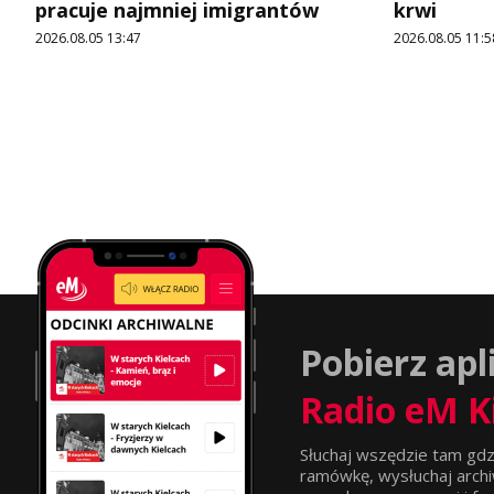
pracuje najmniej imigrantów
krwi
2026.08.05 13:47
2026.08.05 11:5
Pobierz apl
Radio eM K
Słuchaj wszędzie tam gdz
ramówkę, wysłuchaj archi