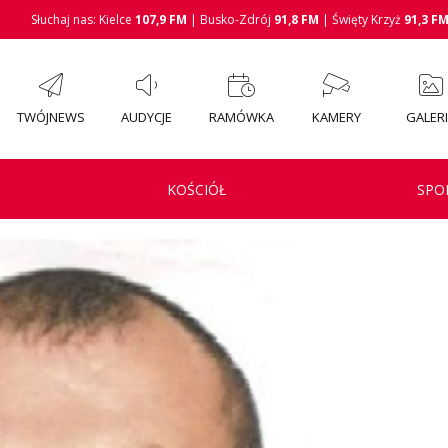
Słuchaj nas: Kielce
107,9 FM
| Busko-Zdrój
91,8 FM
| Święty Krzyż
91,3 F
TWÓJNEWS
AUDYCJE
RAMÓWKA
KAMERY
GALER
KOŚCIÓŁ
SPO