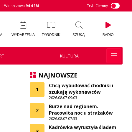
M
| Włoszczowa
94,4 FM
Tryb Ciemny
IA
WYDARZENIA
TYGODNIK
SZUKAJ
RADIO
RT
KULTURA
NAJNOWSZE
Chcą wybudować chodniki i
1
szukają wykonawców
2026.08.07 09:03
Burze nad regionem.
2
Pracowita noc u strażaków
2026.08.07 07:33
Kadrówka wyruszyła śladem
3