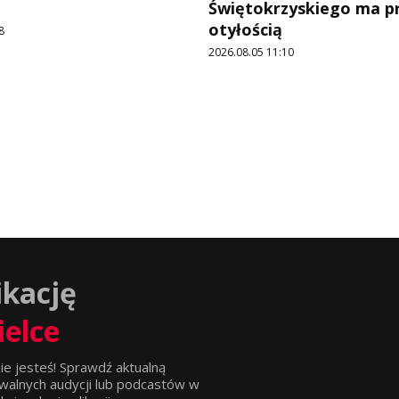
Świętokrzyskiego ma p
otyłością
8
2026.08.05 11:10
ikację
ielce
ie jesteś! Sprawdź aktualną
walnych audycji lub podcastów w