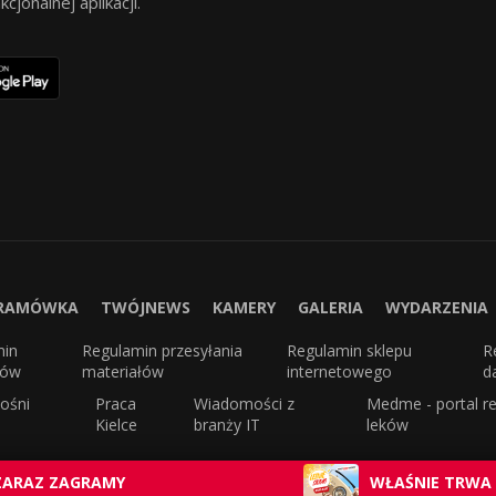
jonalnej aplikacji.
RAMÓWKA
TWÓJNEWS
KAMERY
GALERIA
WYDARZENIA
min
Regulamin przesyłania
Regulamin sklepu
R
sów
materiałów
internetowego
d
ośni
Praca
Wiadomości z
Medme - portal re
Kielce
branży IT
leków
ZARAZ ZAGRAMY
WŁAŚNIE TRWA