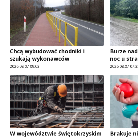
Chcą wybudować chodniki i
Burze nad
szukają wykonawców
noc u str
2026.08.07 09:03
2026.08.07 07:3
W województwie świętokrzyskim
Brakuje n