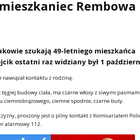
, mieszkaniec Rembowa
akowie szukają 49-letniego mieszkańca
ik ostatni raz widziany był 1 październ
e nawiązał kontaktu z rodziną.
t tęgiej budowy ciała, ma czarne włosy z siwymi pasmami
oru ciemnobrązowego, ciemne spodnie, czarne buty.
zny, proszony jest o pilny kontakt z Komisariatem Polic
r alarmowy 112.