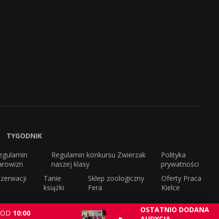
TYGODNIK
egulamin
Regulamin konkursu Zwierzak
Polityka
arowizn
naszej klasy
prywatności
zerwacji
Tanie
Sklep zoologiczny
Oferty Praca
książki
Fera
Kielce
OSTATNIO DODANA
OD
10:00
AUDYCJA