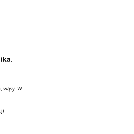
ika.
, wąsy. W
ji