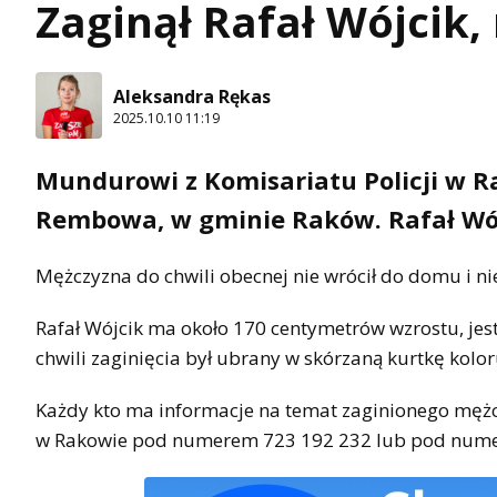
Zaginął Rafał Wójcik
Aleksandra Rękas
2025.10.10 11:19
Mundurowi z Komisariatu Policji w R
Rembowa, w gminie Raków. Rafał Wójc
Mężczyzna do chwili obecnej nie wrócił do domu i ni
Rafał Wójcik ma około 170 centymetrów wzrostu, jes
chwili zaginięcia był ubrany w skórzaną kurtkę kol
Każdy kto ma informacje na temat zaginionego mężczy
w Rakowie pod numerem 723 192 232 lub pod nume