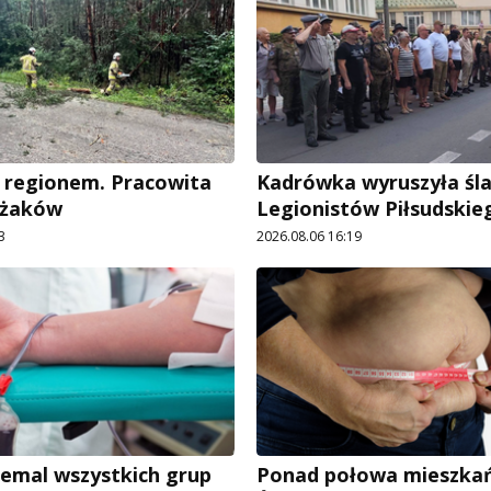
 regionem. Pracowita
Kadrówka wyruszyła śl
ażaków
Legionistów Piłsudskie
3
2026.08.06 16:19
iemal wszystkich grup
Ponad połowa mieszka