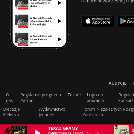
ramach nowoczesnej i funkc
AUDYCJE
O
Regulamin programu
Zespół
Logo do
Regula
nas
Patron
pobrania
konkur
Diecezja
Wydawnictwo
Forum Niezależnych Rozgł
Kielecka
Jedność
Katolickich
TERAZ GRAMY
CHRISTOPHER CROSS - Arthur's