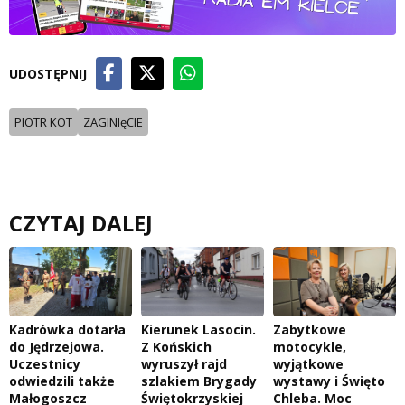
UDOSTĘPNIJ
PIOTR KOT
ZAGINIęCIE
CZYTAJ DALEJ
Kadrówka dotarła
Kierunek Lasocin.
Zabytkowe
do Jędrzejowa.
Z Końskich
motocykle,
Uczestnicy
wyruszył rajd
wyjątkowe
odwiedzili także
szlakiem Brygady
wystawy i Święto
Małogoszcz
Świętokrzyskiej
Chleba. Moc