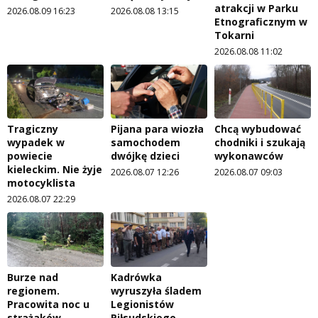
atrakcji w Parku
2026.08.09 16:23
2026.08.08 13:15
Etnograficznym w
Tokarni
2026.08.08 11:02
Tragiczny
Pijana para wiozła
Chcą wybudować
wypadek w
samochodem
chodniki i szukają
powiecie
dwójkę dzieci
wykonawców
kieleckim. Nie żyje
2026.08.07 12:26
2026.08.07 09:03
motocyklista
2026.08.07 22:29
Burze nad
Kadrówka
regionem.
wyruszyła śladem
Pracowita noc u
Legionistów
strażaków
Piłsudskiego