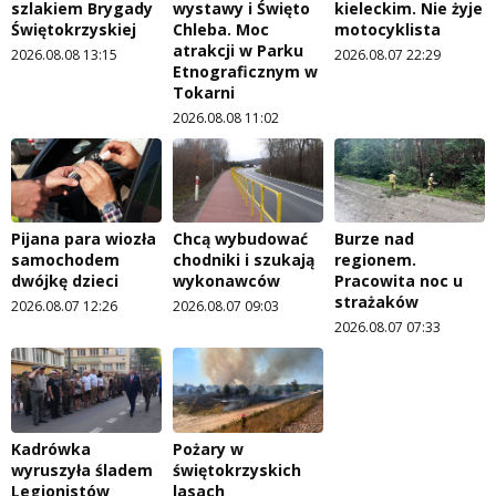
szlakiem Brygady
wystawy i Święto
kieleckim. Nie żyje
Świętokrzyskiej
Chleba. Moc
motocyklista
atrakcji w Parku
2026.08.08 13:15
2026.08.07 22:29
Etnograficznym w
Tokarni
2026.08.08 11:02
Pijana para wiozła
Chcą wybudować
Burze nad
samochodem
chodniki i szukają
regionem.
dwójkę dzieci
wykonawców
Pracowita noc u
strażaków
2026.08.07 12:26
2026.08.07 09:03
2026.08.07 07:33
Kadrówka
Pożary w
wyruszyła śladem
świętokrzyskich
Legionistów
lasach