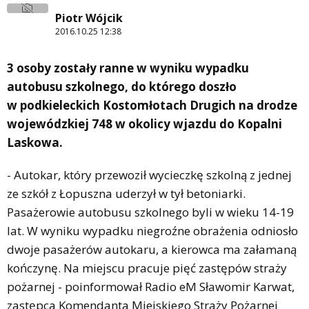
Piotr Wójcik
2016.10.25 12:38
3 osoby zostały ranne w wyniku wypadku
autobusu szkolnego, do którego doszło
w podkieleckich Kostomłotach Drugich na drodze
wojewódzkiej 748 w okolicy wjazdu do Kopalni
Laskowa.
- Autokar, który przewoził wycieczkę szkolną z jednej
ze szkół z Łopuszna uderzył w tył betoniarki.
Pasażerowie autobusu szkolnego byli w wieku 14-19
lat. W wyniku wypadku niegroźne obrażenia odniosło
dwoje pasażerów autokaru, a kierowca ma załamaną
kończynę. Na miejscu pracuje pięć zastępów straży
pożarnej - poinformował Radio eM Sławomir Karwat,
zastępca Komendanta Miejskiego Straży Pożarnej