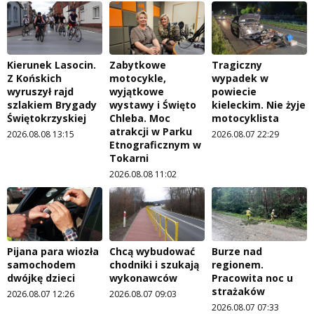
Kierunek Lasocin.
Zabytkowe
Tragiczny
Z Końskich
motocykle,
wypadek w
wyruszył rajd
wyjątkowe
powiecie
szlakiem Brygady
wystawy i Święto
kieleckim. Nie żyje
Świętokrzyskiej
Chleba. Moc
motocyklista
atrakcji w Parku
2026.08.08 13:15
2026.08.07 22:29
Etnograficznym w
Tokarni
2026.08.08 11:02
Pijana para wiozła
Chcą wybudować
Burze nad
samochodem
chodniki i szukają
regionem.
dwójkę dzieci
wykonawców
Pracowita noc u
strażaków
2026.08.07 12:26
2026.08.07 09:03
2026.08.07 07:33